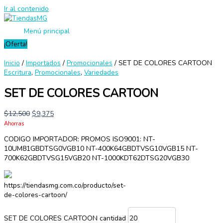
Ir al contenido
Menú principal
¡Oferta!
Inicio
/
Importados
/
Promocionales
/ SET DE COLORES CARTOON
Escritura
,
Promocionales
,
Variedades
SET DE COLORES CARTOON
$
12,500
$
9,375
Ahorras
CODIGO IMPORTADOR: PROMOS ISO9001: NT-
10UM81GBDTSG0VGB10 NT-400K64GBDTVSG10VGB15 NT-
700K62GBDTVSG15VGB20 NT-1000KDT62DTSG20VGB30
https://tiendasmg.com.co/producto/set-
de-colores-cartoon/
SET DE COLORES CARTOON cantidad