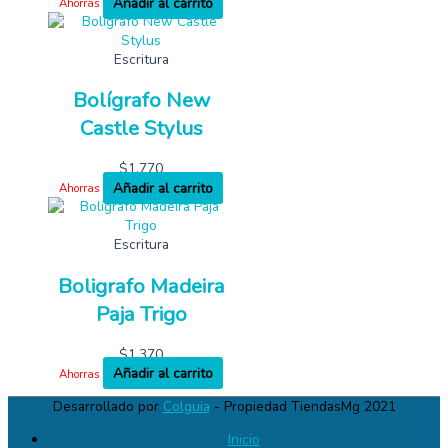
Añadir al carrito
Ahorras
Escritura
Bolígrafo New
Castle Stylus
$
1,770
Añadir al carrito
Ahorras
Escritura
Boligrafo Madeira
Paja Trigo
$
1,370
Añadir al carrito
Ahorras
Desarrollado por
Colguia
- Propiedad TiendasMg 2021
Inicio