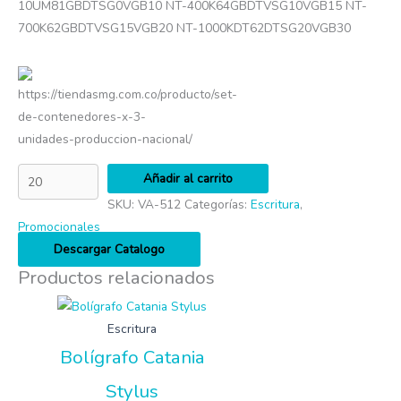
10UM81GBDTSG0VGB10 NT-400K64GBDTVSG10VGB15 NT-
700K62GBDTVSG15VGB20 NT-1000KDT62DTSG20VGB30
https://tiendasmg.com.co/producto/set-
de-contenedores-x-3-
unidades-produccion-nacional/
Añadir al carrito
SKU:
VA-512
Categorías:
Escritura
,
Promocionales
Descargar Catalogo
Productos relacionados
Escritura
Bolígrafo Catania
Stylus