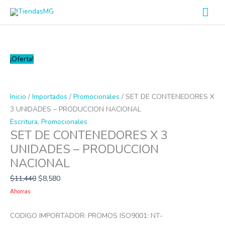
Ir
Men
al
prin
contenido
SET
¡Oferta!
DE
CONTENEDORES
X
Inicio
/
Importados
/
Promocionales
/ SET DE CONTENEDORES X
3
3 UNIDADES – PRODUCCION NACIONAL
UNIDADES
Escritura
,
Promocionales
SET DE CONTENEDORES X 3
-
UNIDADES – PRODUCCION
PRODUCCION
NACIONAL
NACIONAL
cantidad
$
11,440
$
8,580
Ahorras
CODIGO IMPORTADOR: PROMOS ISO9001: NT-