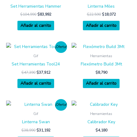
Set Herramientas Hammer
Linterna Miles
$
104,990
$
83,992
$
22,590
$
18,072
Añadir al carrito
Añadir al carrito
¡Oferta!
Gif
Herramientas
Set Herramientas Tool24
Flexómetro Build 3Mt
$
47,390
$
37,912
$
8,790
Añadir al carrito
Añadir al carrito
¡Oferta!
Gif
Herramientas
Linterna Swan
Calibrador Key
$
38,990
$
31,192
$
4,180