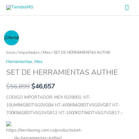
Ir
Men
al
prin
contenido
SET
¡Oferta!
DE
HERRAMIENTAS
Inicio
/
Importados
/
Mex
/ SET DE HERRAMIENTAS AUTHIE
AUTHIE
Herramientas
,
Mex
cantidad
SET DE HERRAMIENTAS AUTHIE
$
56,899
$
46,657
CODIGO IMPORTADOR: MEX ISO9001: NT-
10UM84GBDTSG0VGB4 NT-400K84GBDTVSG0VGB7 NT-
700K84GBDTVSG3VGB12 NT-1000KDT84DTVSG7VGB17 ::
https://tiendasmg.com.co/producto/set-
de-herramientas-authie/