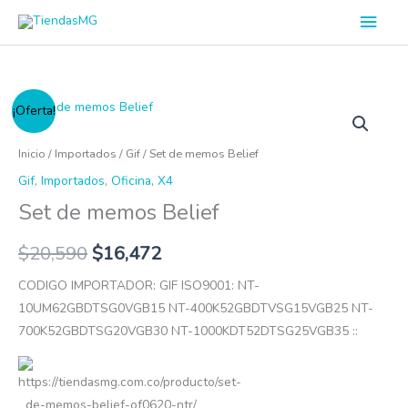
Ir
Men
al
princ
contenido
Set
¡Oferta!
de
memos
Inicio
/
Importados
/
Gif
/ Set de memos Belief
Belief
Gif
,
Importados
,
Oficina
,
X4
cantidad
Set de memos Belief
$
20,590
$
16,472
CODIGO IMPORTADOR: GIF ISO9001: NT-
10UM62GBDTSG0VGB15 NT-400K52GBDTVSG15VGB25 NT-
700K52GBDTSG20VGB30 NT-1000KDT52DTSG25VGB35 ::
https://tiendasmg.com.co/producto/set-
de-memos-belief-of0620-ntr/