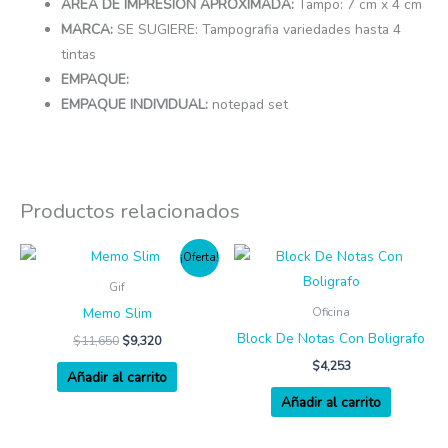
ÁREA DE IMPRESIÓN APROXIMADA:
Tampo: 7 cm x 4 cm
MARCA:
SE SUGIERE: Tampografia variedades hasta 4
tintas
EMPAQUE:
EMPAQUE INDIVIDUAL:
notepad set
Productos relacionados
¡Oferta!
Gif
Memo Slim
Oficina
Block De Notas Con Boligrafo
$
11,650
$
9,320
$
4,253
Añadir al carrito
Añadir al carrito