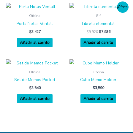
¡Oferta!
Oficina
Gif
Porta Notas Ventall
Libreta elemental
$
3,427
$
9,920
$
7,936
Añadir al carrito
Añadir al carrito
Oficina
Oficina
Set de Memos Pocket
Cubo Memo Holder
$
3,540
$
3,590
Añadir al carrito
Añadir al carrito