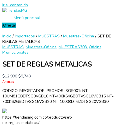
Ir al contenido
Menú principal
¡Oferta!
Inicio
/
Importados
/
MUESTRAS
/
Muestras-Oficina
/ SET DE
REGLAS METALICAS
MUESTRAS
,
Muestras-Oficina
,
MUESTRAS303
,
Oficina
,
Promocionales
SET DE REGLAS METALICAS
$
12,990
$
9,743
Ahorras
CODIGO IMPORTADOR: PROMOS ISO9001: NT-
10UM81GBDTSG0VGB10 NT-400K64GBDTVSG10VGB15 NT-
700K62GBDTVSG15VGB20 NT-1000KDT62DTSG20VGB30
https://tiendasmg.com.co/producto/set-
de-reglas-metalicas/