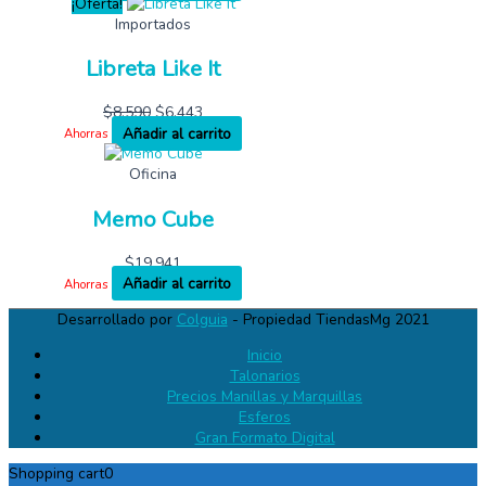
¡Oferta!
Importados
Libreta Like It
$
8,590
$
6,443
Añadir al carrito
Ahorras
Oficina
Memo Cube
$
19,941
Añadir al carrito
Ahorras
Desarrollado por
Colguia
- Propiedad TiendasMg 2021
Inicio
Talonarios
Precios Manillas y Marquillas
Esferos
Gran Formato Digital
Shopping cart
0