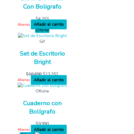
Con Boligrafo
$
4,253
Añadir al carrito
Ahorras
¡Oferta!
Gif
Set de Escritorio
Bright
$
16,690
$
13,352
Añadir al carrito
Ahorras
Oficina
Cuaderno con
Bolígrafo
$
9,990
Añadir al carrito
Ahorras