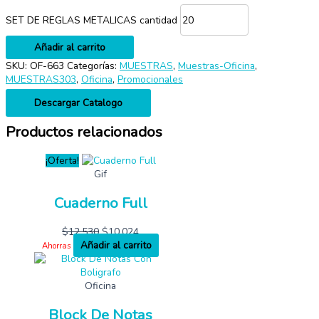
SET DE REGLAS METALICAS cantidad
Añadir al carrito
SKU:
OF-663
Categorías:
MUESTRAS
,
Muestras-Oficina
,
MUESTRAS303
,
Oficina
,
Promocionales
Descargar Catalogo
Productos relacionados
¡Oferta!
Gif
Cuaderno Full
$
12,530
$
10,024
Añadir al carrito
Ahorras
Oficina
Block De Notas