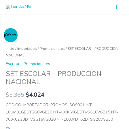
Ir
Men
al
prin
contenido
SET
¡Oferta!
ESCOLAR
-
Inicio
/
Importados
/
Promocionales
/ SET ESCOLAR – PRODUCCION
PRODUCCION
NACIONAL
NACIONAL
Escritura
,
Promocionales
cantidad
SET ESCOLAR – PRODUCCION
NACIONAL
$
5,365
$
4,024
CODIGO IMPORTADOR: PROMOS ISO9001: NT-
10UM81GBDTSG0VGB10 NT-400K64GBDTVSG10VGB15 NT-
700K62GBDTVSG15VGB20 NT-1000KDT62DTSG20VGB30