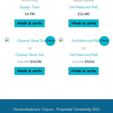
MUESTRAS
Salud y Belleza
Espejo Twin
Set Manicure Pull
$
4,790
$
12,490
Añadir al carrito
Añadir al carrito
¡Oferta!
¡Oferta!
Gif
Gif
Cleaner Shoe Set
Set Manicure Pull
$
42,990
$
34,392
$
12,390
$
9,912
Añadir al carrito
Añadir al carrito
Desarrollado por
Colguia
- Propiedad TiendasMg 2021