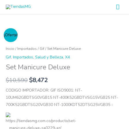
Ir
Men
al
prin
contenido
Set
¡Oferta!
Manicure
Deluxe
Inicio
/
Importados
/
Gif
/ Set Manicure Deluxe
cantidad
Gif
,
Importados
,
Salud y Belleza
,
X4
Set Manicure Deluxe
$
10,590
$
8,472
CODIGO IMPORTADOR: GIF ISO9001: NT-
10UM62GBDTSG0VGB15 NT-400K52GBDTVSG15VGB25 NT-
700K52GBDTSG20VGB30 NT-1000KDT52DTSG25VGB35 ::
https://tiendasmg.com.co/producto/set-
manicure-deluxe-sa0229-az/