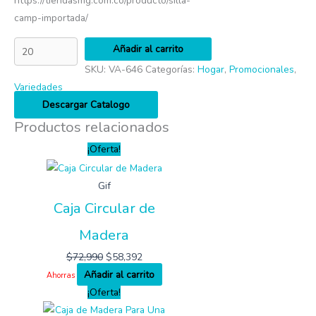
https://tiendasmg.com.co/producto/silla-
camp-importada/
Añadir al carrito
SKU:
VA-646
Categorías:
Hogar
,
Promocionales
,
Variedades
Descargar Catalogo
Productos relacionados
¡Oferta!
Gif
Caja Circular de
Madera
$
72,990
$
58,392
Añadir al carrito
Ahorras
¡Oferta!