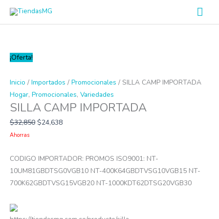
Ir
Men
al
prin
contenido
SILLA
¡Oferta!
CAMP
IMPORTADA
Inicio
/
Importados
/
Promocionales
/ SILLA CAMP IMPORTADA
cantidad
Hogar
,
Promocionales
,
Variedades
SILLA CAMP IMPORTADA
$
32,850
$
24,638
Ahorras
CODIGO IMPORTADOR: PROMOS ISO9001: NT-
10UM81GBDTSG0VGB10 NT-400K64GBDTVSG10VGB15 NT-
700K62GBDTVSG15VGB20 NT-1000KDT62DTSG20VGB30