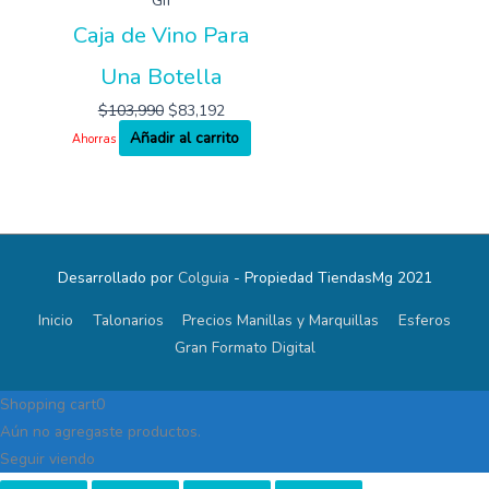
Gif
Caja de Vino Para
Una Botella
$
103,990
$
83,192
Añadir al carrito
Ahorras
Desarrollado por
Colguia
- Propiedad TiendasMg 2021
Inicio
Talonarios
Precios Manillas y Marquillas
Esferos
Gran Formato Digital
Shopping cart
0
Aún no agregaste productos.
Seguir viendo