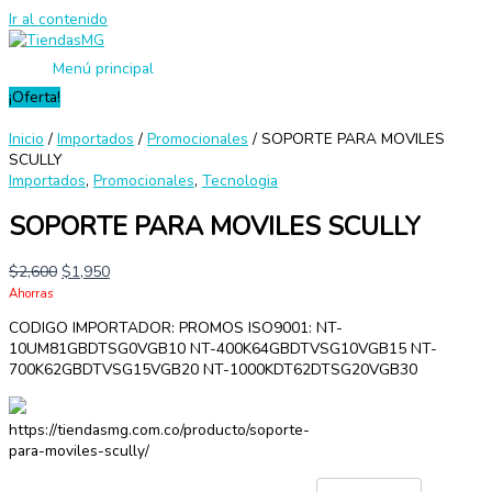
Ir al contenido
Menú principal
¡Oferta!
Inicio
/
Importados
/
Promocionales
/ SOPORTE PARA MOVILES
SCULLY
Importados
,
Promocionales
,
Tecnologia
SOPORTE PARA MOVILES SCULLY
$
2,600
$
1,950
Ahorras
CODIGO IMPORTADOR: PROMOS ISO9001: NT-
10UM81GBDTSG0VGB10 NT-400K64GBDTVSG10VGB15 NT-
700K62GBDTVSG15VGB20 NT-1000KDT62DTSG20VGB30
https://tiendasmg.com.co/producto/soporte-
para-moviles-scully/