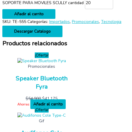
SOPORTE PARA MOVILES SCULLY cantidad
Añadir al carrito
SKU:
TE-555
Categorías:
Importados
,
Promocionales
,
Tecnologia
Descargar Catalogo
Productos relacionados
¡Oferta!
Promocionales
Speaker Bluetooth
Fyra
$
54,900
$
41,175
Añadir al carrito
Ahorras
¡Oferta!
Gif