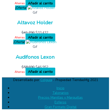
Añadir al carrito
Ahorras
¡Oferta!
Gif
Altavoz Holder
$
41,790
$
33,432
Añadir al carrito
Ahorras
¡Oferta!
Gif
Audifonos Lexon
$
58,690
$
46,952
Añadir al carrito
Ahorras
Desarrollado por
Colguia
- Propiedad TiendasMg 2021
Inicio
Talonarios
Precios Manillas y Marquillas
Esferos
Gran Formato Digital