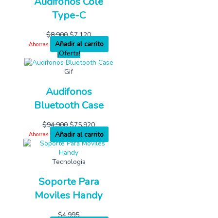
Audifonos Cole
Type-C
$
8,900
$
7,120
Añadir al carrito
Ahorras
¡Oferta!
Gif
Audifonos
Bluetooth Case
$
94,900
$
75,920
Añadir al carrito
Ahorras
Tecnologia
Soporte Para
Moviles Handy
$
4,995