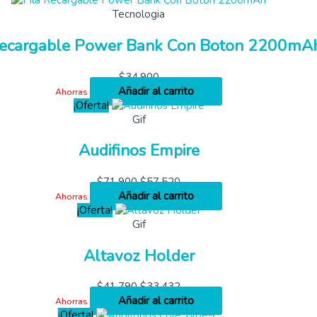
Tecnologia
Recargable Power Bank Con Boton 2200mA
$
34,900
Añadir al carrito
Ahorras
¡Oferta!
Gif
Audifinos Empire
$
71,900
$
57,520
Añadir al carrito
Ahorras
¡Oferta!
Gif
Altavoz Holder
$
41,790
$
33,432
Añadir al carrito
Ahorras
¡Oferta!