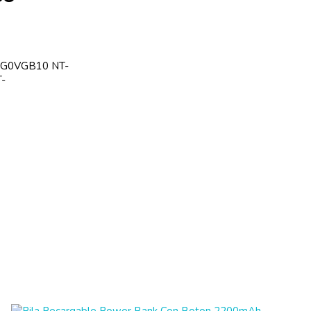
SG0VGB10 NT-
-