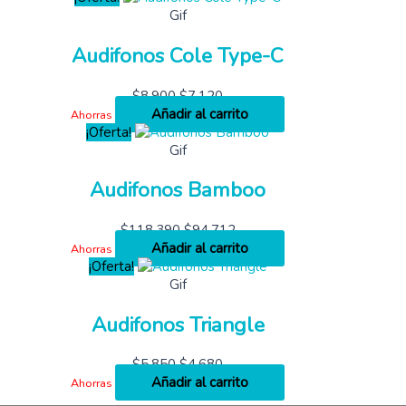
Gif
Audifonos Cole Type-C
$
8,900
$
7,120
Añadir al carrito
Ahorras
¡Oferta!
Gif
Audifonos Bamboo
$
118,390
$
94,712
Añadir al carrito
Ahorras
¡Oferta!
Gif
Audifonos Triangle
$
5,850
$
4,680
Añadir al carrito
Ahorras