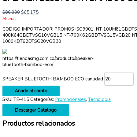
$
86,900
$
65,175
Ahorras
CODIGO IMPORTADOR: PROMOS ISO9001: NT-10UM81GBDT
400K64GBDTVSG10VGB15 NT-700K62GBDTVSG15VGB20 NT
1000KDT62DTSG20VGB30
https://tiendasmg.com.co/producto/speaker-
bluetooth-bamboo-eco/
SPEAKER BLUETOOTH BAMBOO ECO cantidad
Añadir al carrito
SKU:
TE-415
Categorías:
Promocionales
,
Tecnologia
Descargar Catalogo
Productos relacionados