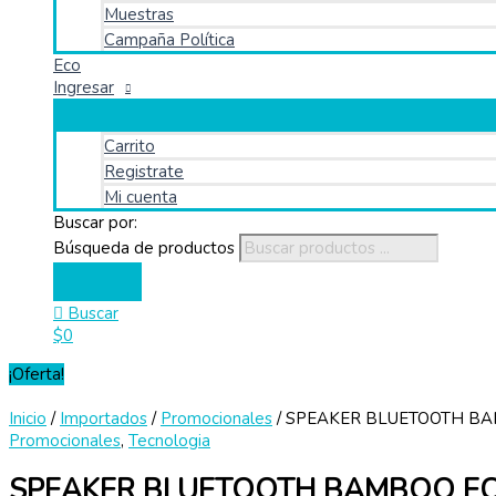
Muestras
Campaña Política
Eco
Ingresar
Carrito
Registrate
Mi cuenta
Buscar por:
Búsqueda de productos
Buscar
$
0
¡Oferta!
Inicio
/
Importados
/
Promocionales
/ SPEAKER BLUETOOTH B
Promocionales
,
Tecnologia
SPEAKER BLUETOOTH BAMBOO E