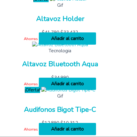
Gif
Altavoz Holder
$
41,790
$
33,432
Añadir al carrito
Ahorras
Tecnologia
Altavoz Bluetooth Aqua
$
34,990
Añadir al carrito
Ahorras
¡Oferta!
Gif
Audifonos Bigot Tipe-C
$
12,890
$
10,312
Añadir al carrito
Ahorras