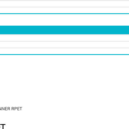
NNER RPET
ET