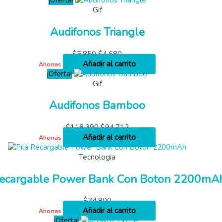
¡Oferta!
Gif
Audifonos Triangle
$
5,850
$
4,680
Añadir al carrito
Ahorras
¡Oferta!
Gif
Audifonos Bamboo
$
118,390
$
94,712
Añadir al carrito
Ahorras
Tecnologia
Recargable Power Bank Con Boton 2200mA
$
34,900
Añadir al carrito
Ahorras
¡Oferta!