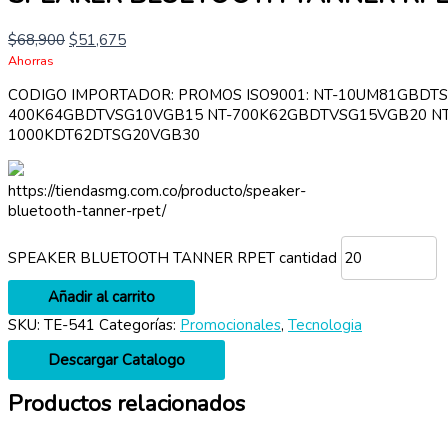
$
68,900
$
51,675
Ahorras
CODIGO IMPORTADOR: PROMOS ISO9001: NT-10UM81GBDT
400K64GBDTVSG10VGB15 NT-700K62GBDTVSG15VGB20 NT
1000KDT62DTSG20VGB30
https://tiendasmg.com.co/producto/speaker-
bluetooth-tanner-rpet/
SPEAKER BLUETOOTH TANNER RPET cantidad
Añadir al carrito
SKU:
TE-541
Categorías:
Promocionales
,
Tecnologia
Descargar Catalogo
Productos relacionados