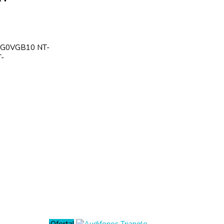
SG0VGB10 NT-
-