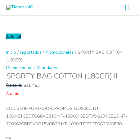
Ir
Men
al
prin
contenido
SPORTY
¡Oferta!
BAG
COTTON
Inicio
/
Importados
/
Promocionales
/ SPORTY BAG COTTON
(180GR)
(180GR) II
II
Promocionales
,
Variedades
SPORTY BAG COTTON (180GR) II
cantidad
$
13,990
$
10,493
Ahorras
CODIGO IMPORTADOR: PROMOS ISO9001: NT-
10UM81GBDTSG0VGB10 NT-400K64GBDTVSG10VGB15 NT-
700K62GBDTVSG15VGB20 NT-1000KDT62DTSG20VGB30