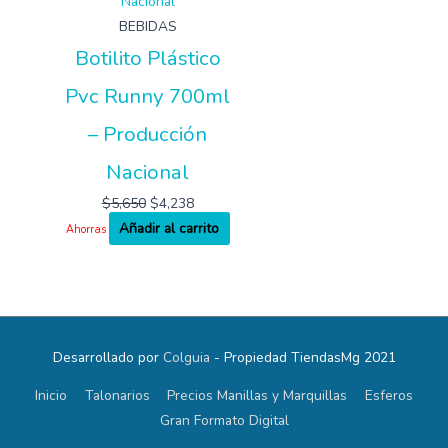
BEBIDAS
Botilito Plástico
Pvc Runny 700ml
– Producción
Nacional
$
5,650
$
4,238
Añadir al carrito
Ahorras
Desarrollado por
Colguia
- Propiedad TiendasMg 2021
Inicio
Talonarios
Precios Manillas y Marquillas
Esferos
Gran Formato Digital