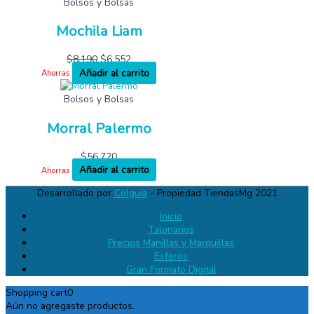
Bolsos y Bolsas
Mochila Liam
$
8,190
$
6,552
Añadir al carrito
Ahorras
Bolsos y Bolsas
Morral Palermo
$
56,720
Añadir al carrito
Ahorras
Desarrollado por
Colguia
- Propiedad TiendasMg 2021
Inicio
Talonarios
Precios Manillas y Marquillas
Esferos
Gran Formato Digital
Shopping cart
0
Aún no agregaste productos.