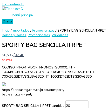
Ir al contenido
Menú principal
¡Oferta!
Inicio
/
Importados
/
Promocionales
/ SPORTY BAG SENCILLA II RPET
Bolsos y Bolsas
,
Promocionales
,
Variedades
SPORTY BAG SENCILLA II RPET
$
6,595
$
4,946
Ahorras
CODIGO IMPORTADOR: PROMOS ISO9001: NT-
10UM81GBDTSG0VGB10 NT-400K64GBDTVSG10VGB15 NT-
700K62GBDTVSG15VGB20 NT-1000KDT62DTSG20VGB30
https://tiendasmg.com.co/producto/sporty-
bag-sencilla-ii-rpet/
SPORTY BAG SENCILLA II RPET cantidad