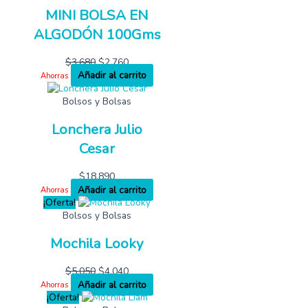
MINI BOLSA EN
ALGODÓN 100Gms
$
3,680
$
2,760
Añadir al carrito
Ahorras
Bolsos y Bolsas
Lonchera Julio
Cesar
$
18,890
Añadir al carrito
Ahorras
¡Oferta!
Bolsos y Bolsas
Mochila Looky
$
5,050
$
4,040
Añadir al carrito
Ahorras
¡Oferta!