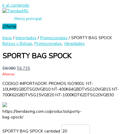
Ir al contenido
Menú principal
¡Oferta!
Inicio
/
Importados
/
Promocionales
/ SPORTY BAG SPOCK
Bolsos y Bolsas
,
Promocionales
,
Variedades
SPORTY BAG SPOCK
$
8,980
$
6,735
Ahorras
CODIGO IMPORTADOR: PROMOS ISO9001: NT-
10UM81GBDTSG0VGB10 NT-400K64GBDTVSG10VGB15 NT-
700K62GBDTVSG15VGB20 NT-1000KDT62DTSG20VGB30
https://tiendasmg.com.co/producto/sporty-
bag-spock/
SPORTY BAG SPOCK cantidad