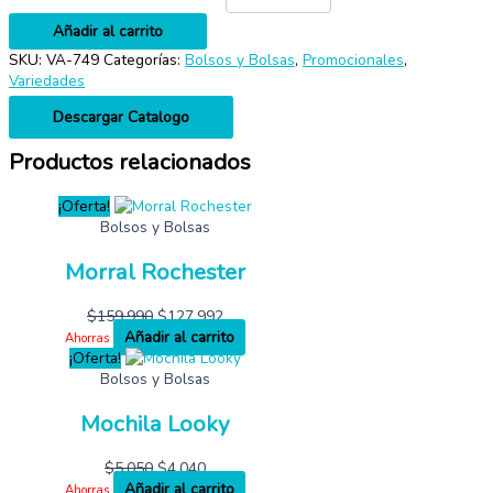
Añadir al carrito
SKU:
VA-749
Categorías:
Bolsos y Bolsas
,
Promocionales
,
Variedades
Descargar Catalogo
Productos relacionados
¡Oferta!
Bolsos y Bolsas
Morral Rochester
$
159,990
$
127,992
Añadir al carrito
Ahorras
¡Oferta!
Bolsos y Bolsas
Mochila Looky
$
5,050
$
4,040
Añadir al carrito
Ahorras