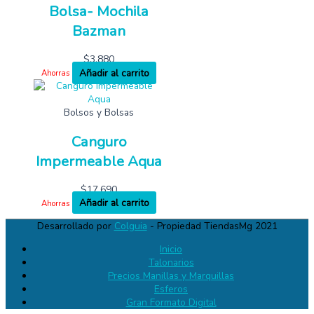
Bolsa- Mochila
Bazman
$
3,880
Añadir al carrito
Ahorras
Bolsos y Bolsas
Canguro
Impermeable Aqua
$
17,690
Añadir al carrito
Ahorras
Desarrollado por
Colguia
- Propiedad TiendasMg 2021
Inicio
Talonarios
Precios Manillas y Marquillas
Esferos
Gran Formato Digital