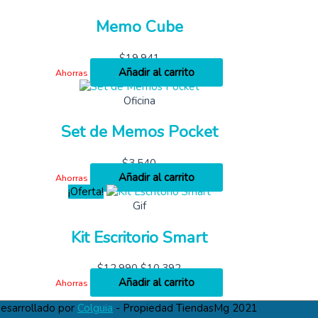
Memo Cube
$
19,941
Añadir al carrito
Ahorras
Oficina
Set de Memos Pocket
$
3,540
Añadir al carrito
Ahorras
¡Oferta!
Gif
Kit Escritorio Smart
$
12,990
$
10,392
Añadir al carrito
Ahorras
esarrollado por
Colguia
- Propiedad TiendasMg 2021