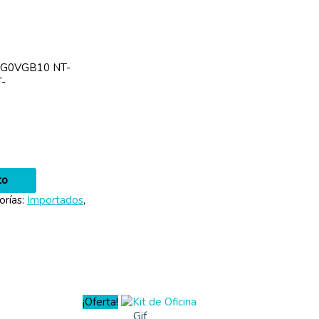
SG0VGB10 NT-
-
to
orías:
Importados
,
¡Oferta!
Gif