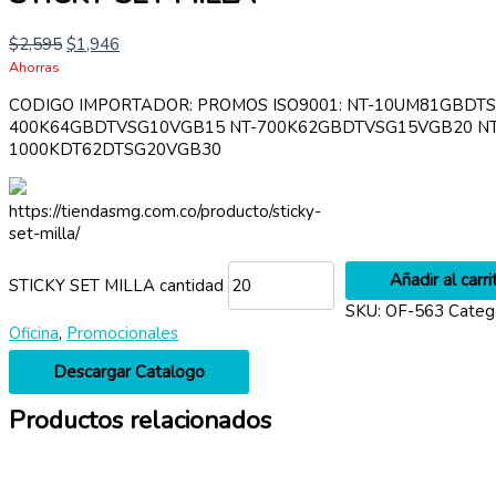
$
2,595
$
1,946
Ahorras
CODIGO IMPORTADOR: PROMOS ISO9001: NT-10UM81GBDT
400K64GBDTVSG10VGB15 NT-700K62GBDTVSG15VGB20 NT
1000KDT62DTSG20VGB30
https://tiendasmg.com.co/producto/sticky-
set-milla/
Añadir al carri
STICKY SET MILLA cantidad
SKU:
OF-563
Categ
Oficina
,
Promocionales
Descargar Catalogo
Productos relacionados