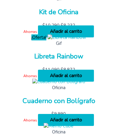
Kit de Oficina
$
10,290
$
8,232
Añadir al carrito
Ahorras
¡Oferta!
Gif
Libreta Rainbow
$
11,090
$
8,872
Añadir al carrito
Ahorras
Oficina
Cuaderno con Bolígrafo
$
9,990
Añadir al carrito
Ahorras
Oficina