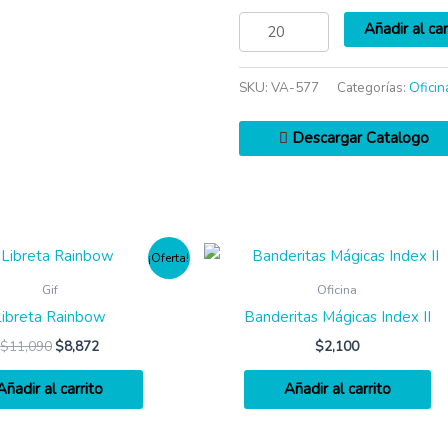
Añadir al car
SKU:
VA-577
Categorías:
Oficin
Descargar Catalogo
¡Oferta!
Gif
Oficina
Libreta Rainbow
Banderitas Mágicas Index II
$
11,090
$
8,872
$
2,100
Añadir al carrito
Añadir al carrito