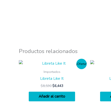
Productos relacionados
¡Oferta!
Importados
Libreta Like It
$
8,590
$
6,443
Añadir al carrito