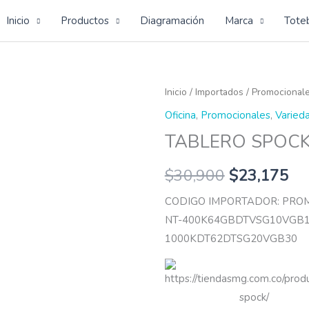
Inicio
Productos
Diagramación
Marca
Tote
TABLERO
Inicio
/
Importados
/
Promocional
SPOCK
Oficina
,
Promocionales
,
Varied
cantidad
TABLERO SPOC
$
30,900
$
23,175
CODIGO IMPORTADOR: PRO
NT-400K64GBDTVSG10VGB1
1000KDT62DTSG20VGB30
https://tiendasmg.com.co/prod
spock/