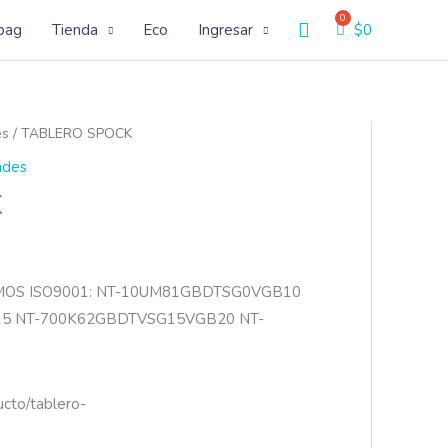
Buscar
bag
Tienda
Eco
Ingresar
$
0
es
/ TABLERO SPOCK
ades
K
MOS ISO9001: NT-10UM81GBDTSG0VGB10
5 NT-700K62GBDTVSG15VGB20 NT-
ucto/tablero-