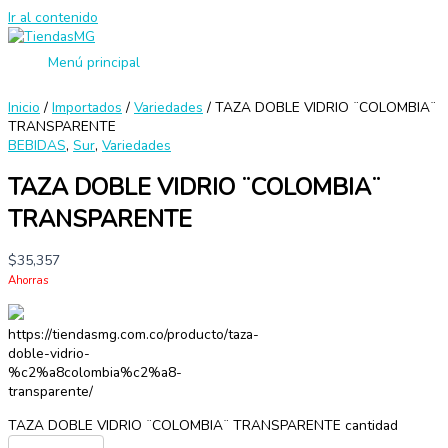
Ir al contenido
Menú principal
Inicio
/
Importados
/
Variedades
/ TAZA DOBLE VIDRIO ¨COLOMBIA¨
TRANSPARENTE
BEBIDAS
,
Sur
,
Variedades
TAZA DOBLE VIDRIO ¨COLOMBIA¨
TRANSPARENTE
$
35,357
Ahorras
https://tiendasmg.com.co/producto/taza-
doble-vidrio-
%c2%a8colombia%c2%a8-
transparente/
TAZA DOBLE VIDRIO ¨COLOMBIA¨ TRANSPARENTE cantidad