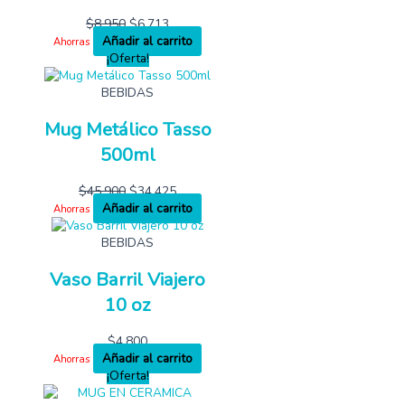
$
8,950
$
6,713
Añadir al carrito
Ahorras
¡Oferta!
BEBIDAS
Mug Metálico Tasso
500ml
$
45,900
$
34,425
Añadir al carrito
Ahorras
BEBIDAS
Vaso Barril Viajero
10 oz
$
4,800
Añadir al carrito
Ahorras
¡Oferta!