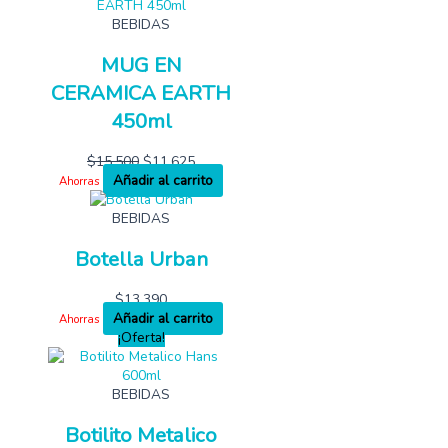
BEBIDAS
MUG EN
CERAMICA EARTH
450ml
$
15,500
$
11,625
Añadir al carrito
Ahorras
BEBIDAS
Botella Urban
$
13,390
Añadir al carrito
Ahorras
¡Oferta!
BEBIDAS
Botilito Metalico