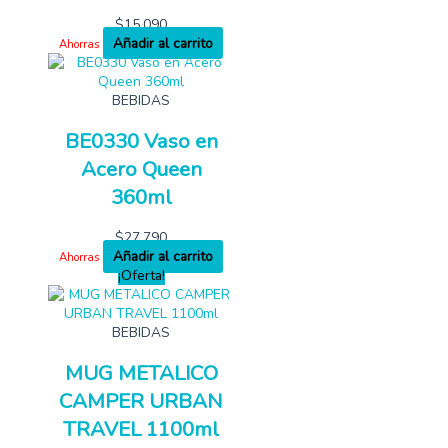
$
15,090
Añadir al carrito
Ahorras
BEBIDAS
BE0330 Vaso en
Acero Queen
360ml
$
27,790
Añadir al carrito
Ahorras
¡Oferta!
BEBIDAS
MUG METALICO
CAMPER URBAN
TRAVEL 1100ml