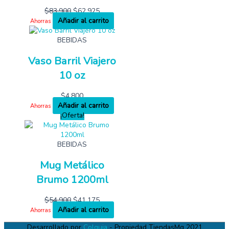
$
83,900
$
62,925
Añadir al carrito
Ahorras
BEBIDAS
Vaso Barril Viajero
10 oz
$
4,800
Añadir al carrito
Ahorras
¡Oferta!
BEBIDAS
Mug Metálico
Brumo 1200ml
$
54,900
$
41,175
Añadir al carrito
Ahorras
Desarrollado por
Colguia
- Propiedad TiendasMg 2021