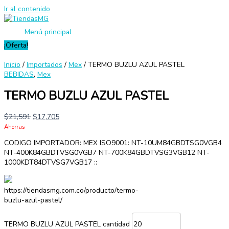
Ir al contenido
Menú principal
¡Oferta!
Inicio
/
Importados
/
Mex
/ TERMO BUZLU AZUL PASTEL
BEBIDAS
,
Mex
TERMO BUZLU AZUL PASTEL
$
21,591
$
17,705
Ahorras
CODIGO IMPORTADOR: MEX ISO9001: NT-10UM84GBDTSG0VGB4
NT-400K84GBDTVSG0VGB7 NT-700K84GBDTVSG3VGB12 NT-
1000KDT84DTVSG7VGB17 ::
https://tiendasmg.com.co/producto/termo-
buzlu-azul-pastel/
TERMO BUZLU AZUL PASTEL cantidad