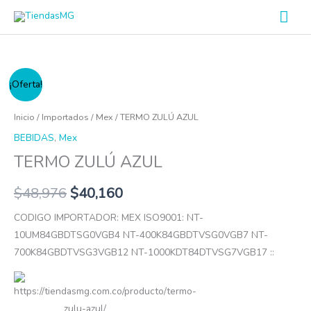
Ir
Men
al
prin
contenido
TERMO
¡Oferta!
ZULÚ
AZUL
Inicio
/
Importados
/
Mex
/ TERMO ZULÚ AZUL
cantidad
BEBIDAS
,
Mex
TERMO ZULÚ AZUL
$
48,976
$
40,160
CODIGO IMPORTADOR: MEX ISO9001: NT-
10UM84GBDTSG0VGB4 NT-400K84GBDTVSG0VGB7 NT-
700K84GBDTVSG3VGB12 NT-1000KDT84DTVSG7VGB17 ::
https://tiendasmg.com.co/producto/termo-
zulu-azul/