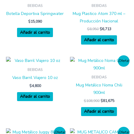
BEBIDAS
BEBIDAS
Botella Deportiva Springwater
Mug Plastico Atom 370 ml –
Producción Nacional
$
15,090
$
8,950
$
6,713
Añadir al carrito
Añadir al carrito
¡Oferta!
BEBIDAS
Vaso Barril Viajero 10 oz
BEBIDAS
Mug Metálico Noma Chili
$
4,800
900ml
Añadir al carrito
$
108,900
$
81,675
Añadir al carrito
¡Oferta!
¡Oferta!