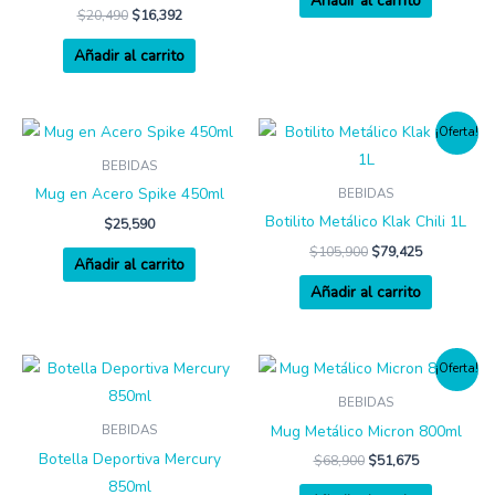
Añadir al carrito
$
20,490
$
16,392
Añadir al carrito
¡Oferta!
BEBIDAS
Mug en Acero Spike 450ml
BEBIDAS
Botilito Metálico Klak Chili 1L
$
25,590
$
105,900
$
79,425
Añadir al carrito
Añadir al carrito
¡Oferta!
BEBIDAS
Mug Metálico Micron 800ml
BEBIDAS
Botella Deportiva Mercury
$
68,900
$
51,675
850ml