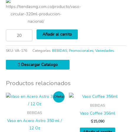
https://tiendasmg.com.co/producto/vaso-
circular-320ml-produccion-
nacional/
Añadir al carrito
SKU:
VA-176
Categorías:
BEBIDAS
,
Promocionales
,
Variedades
Descargar Catalogo
Productos relacionados
¡Oferta!
BEBIDAS
Vaso Coffee 356ml
BEBIDAS
Vaso en Acero Astro 350 ml /
$
15,090
12 Oz