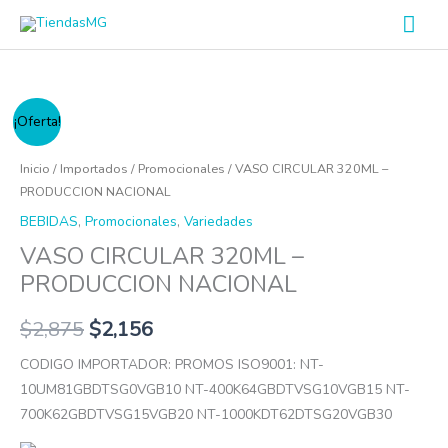
Ir
Men
al
prin
contenido
VASO
¡Oferta!
CIRCULAR
320ML
Inicio
/
Importados
/
Promocionales
/ VASO CIRCULAR 320ML –
-
PRODUCCION NACIONAL
PRODUCCION
BEBIDAS
,
Promocionales
,
Variedades
NACIONAL
VASO CIRCULAR 320ML –
cantidad
PRODUCCION NACIONAL
$
2,875
$
2,156
CODIGO IMPORTADOR: PROMOS ISO9001: NT-
10UM81GBDTSG0VGB10 NT-400K64GBDTVSG10VGB15 NT-
700K62GBDTVSG15VGB20 NT-1000KDT62DTSG20VGB30