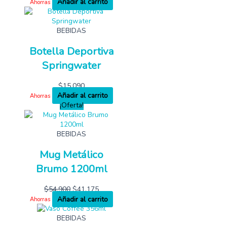
Añadir al carrito
Ahorras
BEBIDAS
Botella Deportiva
Springwater
$
15,090
Añadir al carrito
Ahorras
¡Oferta!
BEBIDAS
Mug Metálico
Brumo 1200ml
$
54,900
$
41,175
Añadir al carrito
Ahorras
BEBIDAS