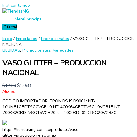
Ir al contenido
Menú principal
¡Oferta!
Inicio
/
Importados
/
Promocionales
/ VASO GLITTER – PRODUCCION
NACIONAL
BEBIDAS
,
Promocionales
,
Variedades
VASO GLITTER – PRODUCCION
NACIONAL
$
1,450
$
1,088
Ahorras
CODIGO IMPORTADOR: PROMOS ISO9001: NT-
10UM81GBDTSG0VGB10 NT-400K64GBDTVSG10VGB15 NT-
700K62GBDTVSG15VGB20 NT-1000KDT62DTSG20VGB30
https://tiendasmg.com.co/producto/vaso-
glitter-produccion-nacional/