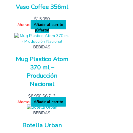
Vaso Coffee 356ml
$
15,090
Añadir al carrito
Ahorras
¡Oferta!
BEBIDAS
Mug Plastico Atom
370 ml –
Producción
Nacional
$
8,950
$
6,713
Añadir al carrito
Ahorras
BEBIDAS
Botella Urban