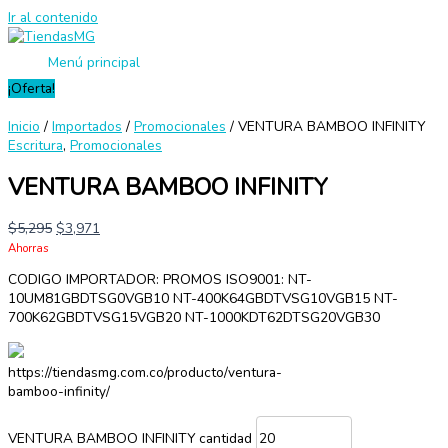
Ir al contenido
Menú principal
¡Oferta!
Inicio
/
Importados
/
Promocionales
/ VENTURA BAMBOO INFINITY
Escritura
,
Promocionales
VENTURA BAMBOO INFINITY
$
5,295
$
3,971
Ahorras
CODIGO IMPORTADOR: PROMOS ISO9001: NT-
10UM81GBDTSG0VGB10 NT-400K64GBDTVSG10VGB15 NT-
700K62GBDTVSG15VGB20 NT-1000KDT62DTSG20VGB30
https://tiendasmg.com.co/producto/ventura-
bamboo-infinity/
VENTURA BAMBOO INFINITY cantidad