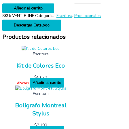
Añadir al carrito
SKU:
VENT-B-INF
Categorías:
Escritura
,
Promocionales
Descargar Catalogo
Productos relacionados
Escritura
Kit de Colores Eco
$
5,620
Añadir al carrito
Ahorras
Escritura
Bolígrafo Montreal
Stylus
$
2,190