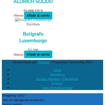
ALDRICH SOLIDO
$
1,090
$
818
Añadir al carrito
Ahorras
Escritura
Bolígrafo
Luxemburgo
$
2,390
Añadir al carrito
Ahorras
Desarrollado por
Colguia
- Propiedad TiendasMg 2021
Inicio
Talonarios
Precios Manillas y Marquillas
Esferos
Gran Formato Digital
Shopping cart
0
Aún no agregaste productos.
Seguir viendo