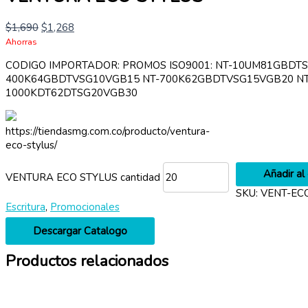
$
1,690
$
1,268
Ahorras
CODIGO IMPORTADOR: PROMOS ISO9001: NT-10UM81GBDT
400K64GBDTVSG10VGB15 NT-700K62GBDTVSG15VGB20 NT
1000KDT62DTSG20VGB30
https://tiendasmg.com.co/producto/ventura-
eco-stylus/
Añadir al 
VENTURA ECO STYLUS cantidad
SKU:
VENT-EC
Escritura
,
Promocionales
Descargar Catalogo
Productos relacionados