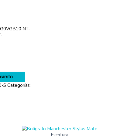
SG0VGB10 NT-
-
carrito
O-S
Categorías:
Escritura