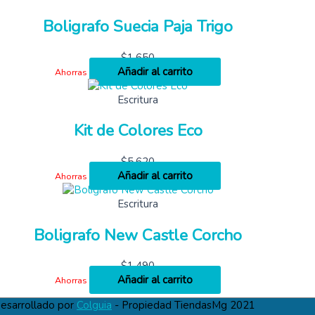
Boligrafo Suecia Paja Trigo
$
1,650
Añadir al carrito
Ahorras
Escritura
Kit de Colores Eco
$
5,620
Añadir al carrito
Ahorras
Escritura
Boligrafo New Castle Corcho
$
1,490
Añadir al carrito
Ahorras
esarrollado por
Colguia
- Propiedad TiendasMg 2021