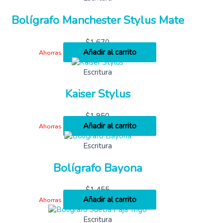
Bolígrafo Manchester Stylus Mate
$
1,670
Añadir al carrito
Ahorras
Escritura
Kaiser Stylus
$
1,950
Añadir al carrito
Ahorras
Escritura
Bolígrafo Bayona
$
1,455
Añadir al carrito
Ahorras
Escritura