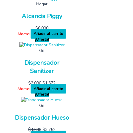
Hogar
Alcancia Piggy
$
6,090
Añadir al carrito
Ahorras
¡Oferta!
Gif
Dispensador
Sanitizer
$
2,090
$
1,672
Añadir al carrito
Ahorras
¡Oferta!
Gif
Dispensador Hueso
$
4,690
$
3,752