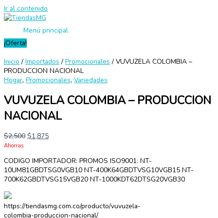
Ir al contenido
Menú principal
¡Oferta!
Inicio
/
Importados
/
Promocionales
/ VUVUZELA COLOMBIA –
PRODUCCION NACIONAL
Hogar
,
Promocionales
,
Variedades
VUVUZELA COLOMBIA – PRODUCCION
NACIONAL
$
2,500
$
1,875
Ahorras
CODIGO IMPORTADOR: PROMOS ISO9001: NT-
10UM81GBDTSG0VGB10 NT-400K64GBDTVSG10VGB15 NT-
700K62GBDTVSG15VGB20 NT-1000KDT62DTSG20VGB30
https://tiendasmg.com.co/producto/vuvuzela-
colombia-produccion-nacional/