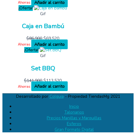
Añadir al carrito
Ahorras
¡Oferta!
Gif
Caja en Bambú
$
86,900
$
69,520
Añadir al carrito
Ahorras
¡Oferta!
Gif
Set BBQ
$
141,900
$
113,520
Añadir al carrito
Ahorras
Desarrollado por
Colguia
- Propiedad TiendasMg 2021
Inicio
Talonarios
Precios Manillas y Marquillas
Esferos
Gran Formato Digital