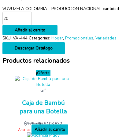
VUVUZELA COLOMBIA - PRODUCCION NACIONAL cantidad
Añadir al carrito
SKU:
VA-444
Categorías:
Hogar
,
Promocionales
,
Variedades
Descargar Catalogo
Productos relacionados
¡Oferta!
Gif
Caja de Bambú
para una Botella
$
129,790
$
103,832
Añadir al carrito
Ahorras