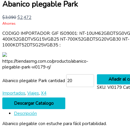
Abanico plegable Park
$
3,090
$
2,472
Ahorras
CODIGO IMPORTADOR: GIF ISO9001: NT-10UM62GBDTSG0VG
400K52GBDTVSG15VGB25 NT-700K52GBDTSG20VGB30 NT-
1000KDT52DTSG25VGB35 ::
https://tiendasmg.com.co/producto/abanico-
plegable-park-vi0179-rj/
Añadir al c
Abanico plegable Park cantidad
SKU:
VI0179
Cat
Importados
,
Viajes
,
X4
Descargar Catalogo
Descripción
Abanico plegable con estuche para fácil portabilidad.