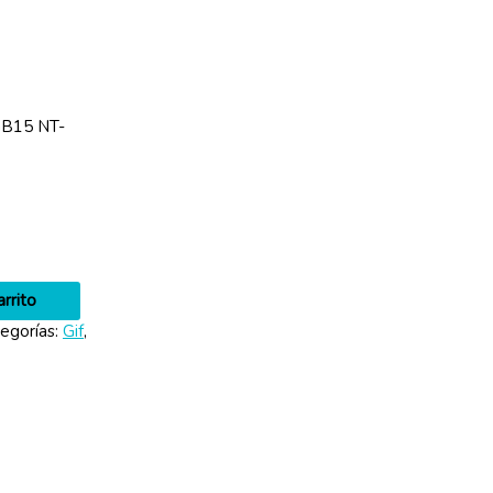
B15 NT-
arrito
egorías:
Gif
,