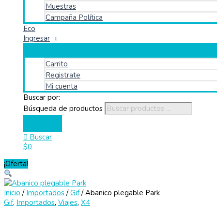
Muestras
Campaña Política
Eco
Ingresar
Carrito
Registrate
Mi cuenta
Buscar por:
Búsqueda de productos
Buscar
$
0
¡Oferta!
Inicio
/
Importados
/
Gif
/ Abanico plegable Park
Gif
,
Importados
,
Viajes
,
X4