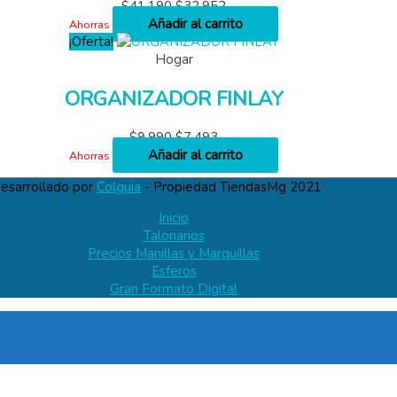
$
41,190
$
32,952
Añadir al carrito
Ahorras
¡Oferta!
Hogar
ORGANIZADOR FINLAY
$
9,990
$
7,493
Añadir al carrito
Ahorras
esarrollado por
Colguia
- Propiedad TiendasMg 2021
Inicio
Talonarios
Precios Manillas y Marquillas
Esferos
Gran Formato Digital