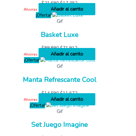
$
21,690
$
17,352
Añadir al carrito
Ahorras
¡Oferta!
Gif
Basket Luxe
$
89,890
$
71,912
Añadir al carrito
Ahorras
¡Oferta!
Gif
Manta Refrescante Cool
$
14,590
$
11,672
Añadir al carrito
Ahorras
¡Oferta!
Gif
Set Juego Imagine