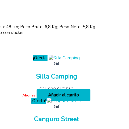
 x 48 cm; Peso Bruto: 6,8 Kg; Peso Neto: 5,8 Kg.
o con sticker
¡Oferta!
Gif
Silla Camping
$
21,890
$
17,512
Añadir al carrito
Ahorras
¡Oferta!
Gif
Canguro Street