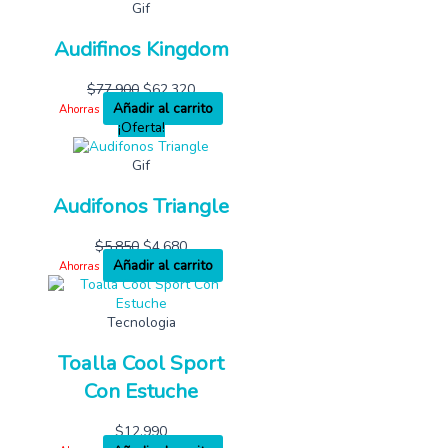
Gif
Audifinos Kingdom
$
77,900
$
62,320
Añadir al carrito
Ahorras
¡Oferta!
Gif
Audifonos Triangle
$
5,850
$
4,680
Añadir al carrito
Ahorras
Tecnologia
Toalla Cool Sport
Con Estuche
$
12,990