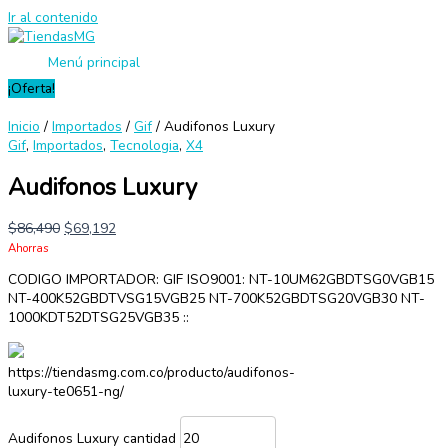
Ir al contenido
Menú principal
¡Oferta!
Inicio
/
Importados
/
Gif
/ Audifonos Luxury
Gif
,
Importados
,
Tecnologia
,
X4
Audifonos Luxury
$
86,490
$
69,192
Ahorras
CODIGO IMPORTADOR: GIF ISO9001: NT-10UM62GBDTSG0VGB15
NT-400K52GBDTVSG15VGB25 NT-700K52GBDTSG20VGB30 NT-
1000KDT52DTSG25VGB35 ::
https://tiendasmg.com.co/producto/audifonos-
luxury-te0651-ng/
Audifonos Luxury cantidad