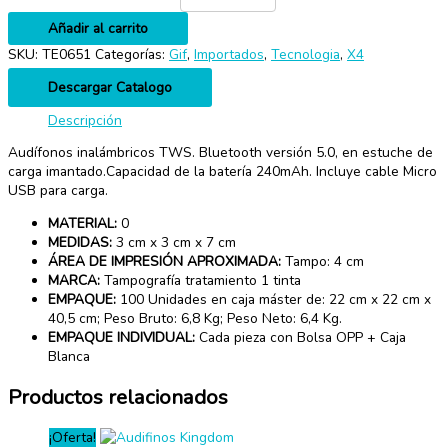
Añadir al carrito
SKU:
TE0651
Categorías:
Gif
,
Importados
,
Tecnologia
,
X4
Descargar Catalogo
Descripción
Audífonos inalámbricos TWS. Bluetooth versión 5.0, en estuche de
carga imantado.Capacidad de la batería 240mAh. Incluye cable Micro
USB para carga.
MATERIAL:
0
MEDIDAS:
3 cm x 3 cm x 7 cm
ÁREA DE IMPRESIÓN APROXIMADA:
Tampo: 4 cm
MARCA:
Tampografía tratamiento 1 tinta
EMPAQUE:
100 Unidades en caja máster de: 22 cm x 22 cm x
40,5 cm; Peso Bruto: 6,8 Kg; Peso Neto: 6,4 Kg.
EMPAQUE INDIVIDUAL:
Cada pieza con Bolsa OPP + Caja
Blanca
Productos relacionados
¡Oferta!