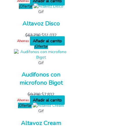
Añadir al carrito
Ahorras
¡Oferta!
Gif
Altavoz Disco
$
63,790
$
51,032
Añadir al carrito
Ahorras
¡Oferta!
Gif
Audifonos con
microfono Bigot
$
9,790
$
7,832
Añadir al carrito
Ahorras
¡Oferta!
Gif
Altavoz Cream