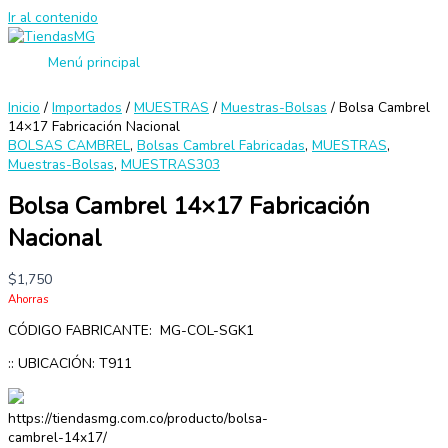
Ir al contenido
Menú principal
Inicio
/
Importados
/
MUESTRAS
/
Muestras-Bolsas
/ Bolsa Cambrel
14×17 Fabricación Nacional
BOLSAS CAMBREL
,
Bolsas Cambrel Fabricadas
,
MUESTRAS
,
Muestras-Bolsas
,
MUESTRAS303
Bolsa Cambrel 14×17 Fabricación
Nacional
$
1,750
Ahorras
CÓDIGO FABRICANTE: MG-COL-SGK1
:: UBICACIÓN: T911
https://tiendasmg.com.co/producto/bolsa-
cambrel-14x17/