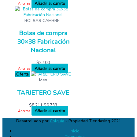
Añadir al carrito
Ahorras
BOLSAS CAMBREL
Bolsa de compra
30×38 Fabricación
Nacional
$
2,400
Añadir al carrito
Ahorras
¡Oferta!
Mex
TARJETERO SAVE
$
8,211
$
6,733
Añadir al carrito
Ahorras
Desarrollado por
Colguia
- Propiedad TiendasMg 2021
Inicio
Talonarios