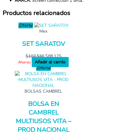
MARCA:
Screen confección 1 tinta..
Productos relacionados
¡Oferta!
Mex
SET SARATOV
$
107,530
$
88,175
Añadir al carrito
Ahorras
¡Oferta!
BOLSAS CAMBREL
BOLSA EN
CAMBREL
MULTIUSOS VITA –
PROD NACIONAL