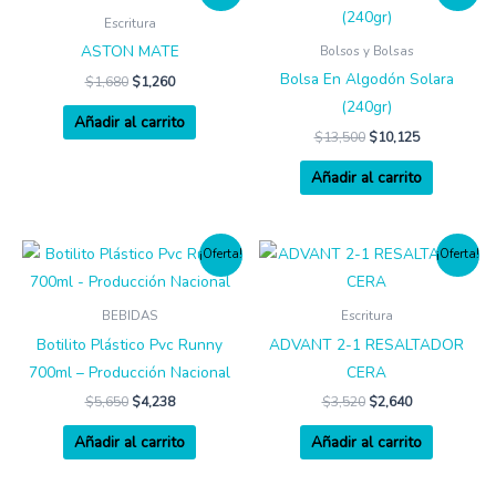
Escritura
ASTON MATE
Bolsos y Bolsas
Bolsa En Algodón Solara
$
1,680
$
1,260
(240gr)
Añadir al carrito
$
13,500
$
10,125
Añadir al carrito
¡Oferta!
¡Oferta!
BEBIDAS
Escritura
Botilito Plástico Pvc Runny
ADVANT 2-1 RESALTADOR
700ml – Producción Nacional
CERA
$
5,650
$
4,238
$
3,520
$
2,640
Añadir al carrito
Añadir al carrito