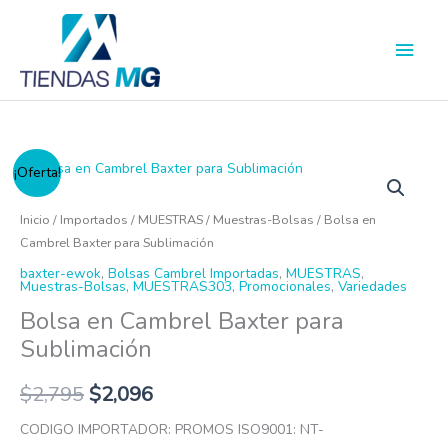
Ir
Men
al
princ
contenido
Bolsa
¡Oferta!
en
Cambrel
Inicio
/
Importados
/
MUESTRAS
/
Muestras-Bolsas
/ Bolsa en
Baxter
Cambrel Baxter para Sublimación
para
baxter-ewok
,
Bolsas Cambrel Importadas
,
MUESTRAS
,
Muestras-Bolsas
,
MUESTRAS303
,
Promocionales
,
Variedades
Sublimación
Bolsa en Cambrel Baxter para
cantidad
Sublimación
$
2,795
$
2,096
CODIGO IMPORTADOR: PROMOS ISO9001: NT-