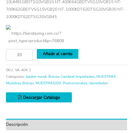
10UM81GBDTSG0VGB10 NT-400K64GBDTVSG10VGB15 NT-
700K62GBDTVSG15VGB20 NT-1000KDT62DTSG20VGB30 NT-
1000KDT62DTSG35VGB45
https://tiendasmg.com.co/?
post_type=product&p=76808
Añadir al carrito
SKU:
VA-404-1
Categorías:
baxter-ewok
,
Bolsas Cambrel Importadas
,
MUESTRAS
,
Muestras-Bolsas
,
MUESTRAS303
,
Promocionales
,
Variedades
Descargar Catalogo
Descripción