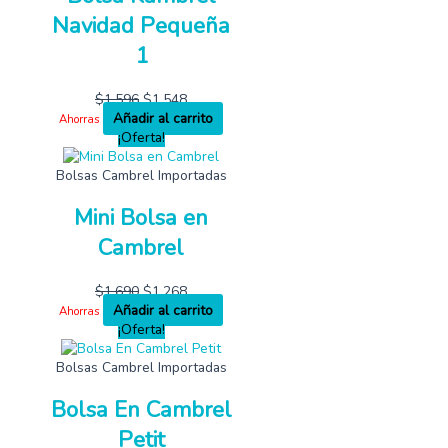
Navidad Pequeña
1
$
1,596
$
1,548
Añadir al carrito
Ahorras
¡Oferta!
Bolsas Cambrel Importadas
Mini Bolsa en
Cambrel
$
1,690
$
1,268
Añadir al carrito
Ahorras
¡Oferta!
Bolsas Cambrel Importadas
Bolsa En Cambrel
Petit