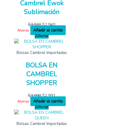
Cambrel Ewok
Sublimación
$
3,920
$
2,940
Añadir al carrito
Ahorras
¡Oferta!
Bolsas Cambrel Importadas
BOLSA EN
CAMBREL
SHOPPER
$
3,990
$
2,993
Añadir al carrito
Ahorras
¡Oferta!
Bolsas Cambrel Importadas