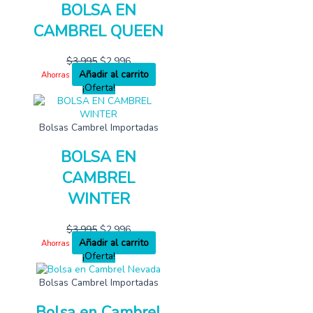
BOLSA EN
CAMBREL QUEEN
$
3,995
$
2,996
Añadir al carrito
Ahorras
¡Oferta!
Bolsas Cambrel Importadas
BOLSA EN
CAMBREL
WINTER
$
3,995
$
2,996
Añadir al carrito
Ahorras
¡Oferta!
Bolsas Cambrel Importadas
Bolsa en Cambrel