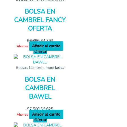
BOLSA EN
CAMBREL FANCY
OFERTA
$
6,390
$
4,793
Añadir al carrito
Ahorras
¡Oferta!
Bolsas Cambrel Importadas
BOLSA EN
CAMBREL
BAWEL
$
7,500
$
5,625
Añadir al carrito
Ahorras
¡Oferta!