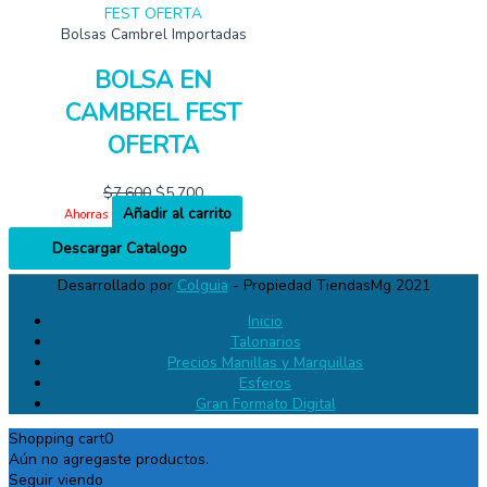
Bolsas Cambrel Importadas
BOLSA EN
CAMBREL FEST
OFERTA
$
7,600
$
5,700
Añadir al carrito
Ahorras
Descargar Catalogo
Desarrollado por
Colguia
- Propiedad TiendasMg 2021
Inicio
Talonarios
Precios Manillas y Marquillas
Esferos
Gran Formato Digital
Shopping cart
0
Aún no agregaste productos.
Seguir viendo