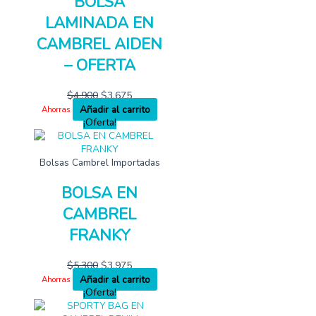
BOLSA
LAMINADA EN
CAMBREL AIDEN
– OFERTA
$
4,900
$
3,675
Añadir al carrito
Ahorras
¡Oferta!
Bolsas Cambrel Importadas
BOLSA EN
CAMBREL
FRANKY
$
5,300
$
3,975
Añadir al carrito
Ahorras
¡Oferta!