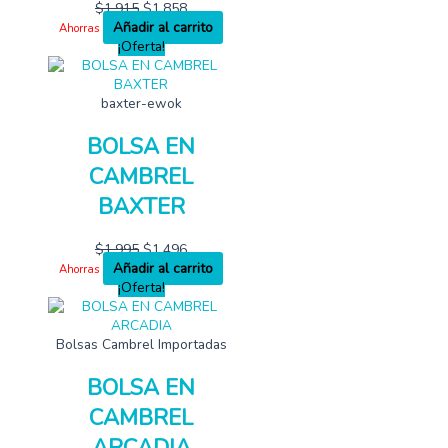
$
1,915
$
1,858
Añadir al carrito
Ahorras
¡Oferta!
baxter-ewok
BOLSA EN
CAMBREL
BAXTER
$
1,995
$
1,496
Añadir al carrito
Ahorras
¡Oferta!
Bolsas Cambrel Importadas
BOLSA EN
CAMBREL
ARCADIA