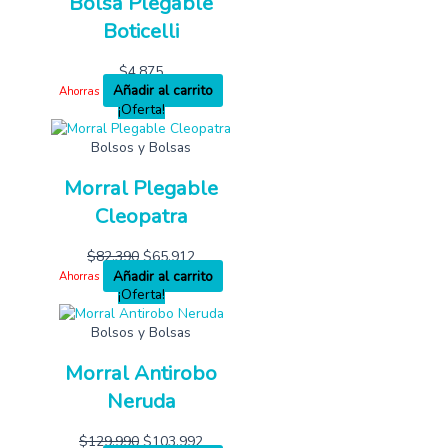
Bolsa Plegable
Boticelli
$
4,875
Añadir al carrito
Ahorras
¡Oferta!
Bolsos y Bolsas
Morral Plegable
Cleopatra
$
82,390
$
65,912
Añadir al carrito
Ahorras
¡Oferta!
Bolsos y Bolsas
Morral Antirobo
Neruda
$
129,990
$
103,992