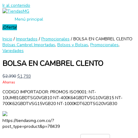
Ir al contenido
Menú principal
¡Oferta!
Inicio
/
Importados
/
Promocionales
/ BOLSA EN CAMBREL CLENTO
Bolsas Cambrel Importadas
,
Bolsos y Bolsas
,
Promocionales
,
Variedades
BOLSA EN CAMBREL CLENTO
$
2,390
$
1,793
Ahorras
CODIGO IMPORTADOR: PROMOS ISO9001: NT-
10UM81GBDTSG0VGB10 NT-400K64GBDTVSG10VGB15 NT-
700K62GBDTVSG15VGB20 NT-1000KDT62DTSG20VGB30
https://tiendasmg.com.co/?
post_type=product&p=78439