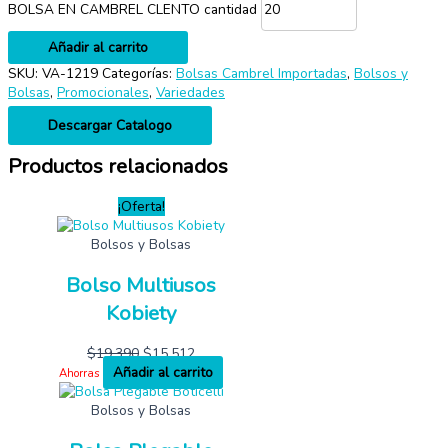
BOLSA EN CAMBREL CLENTO cantidad
Añadir al carrito
SKU:
VA-1219
Categorías:
Bolsas Cambrel Importadas
,
Bolsos y
Bolsas
,
Promocionales
,
Variedades
Descargar Catalogo
Productos relacionados
¡Oferta!
Bolsos y Bolsas
Bolso Multiusos
Kobiety
$
19,390
$
15,512
Añadir al carrito
Ahorras
Bolsos y Bolsas