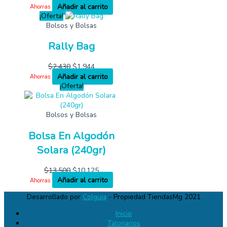
Añadir al carrito
Ahorras
¡Oferta!
Bolsos y Bolsas
Rally Bag
$
2,430
$
1,944
Añadir al carrito
Ahorras
¡Oferta!
Bolsos y Bolsas
Bolsa En Algodón
Solara (240gr)
$
13,500
$
10,125
Añadir al carrito
Ahorras
Desarrollado por
Colguia
- Propiedad TiendasMg 2021
Inicio
Talonarios