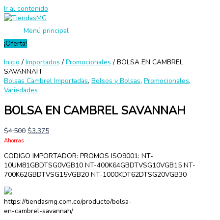
Ir al contenido
Menú principal
¡Oferta!
Inicio
/
Importados
/
Promocionales
/ BOLSA EN CAMBREL
SAVANNAH
Bolsas Cambrel Importadas
,
Bolsos y Bolsas
,
Promocionales
,
Variedades
BOLSA EN CAMBREL SAVANNAH
$
4,500
$
3,375
Ahorras
CODIGO IMPORTADOR: PROMOS ISO9001: NT-
10UM81GBDTSG0VGB10 NT-400K64GBDTVSG10VGB15 NT-
700K62GBDTVSG15VGB20 NT-1000KDT62DTSG20VGB30
https://tiendasmg.com.co/producto/bolsa-
en-cambrel-savannah/