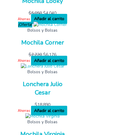
Mochila Looky
$
5,050
$
4,040
Añadir al carrito
Ahorras
¡Oferta!
Bolsos y Bolsas
Mochila Corner
$
7,720
$
6,176
Añadir al carrito
Ahorras
Bolsos y Bolsas
Lonchera Julio
Cesar
$
18,890
Añadir al carrito
Ahorras
Bolsos y Bolsas
Mochila Virginia