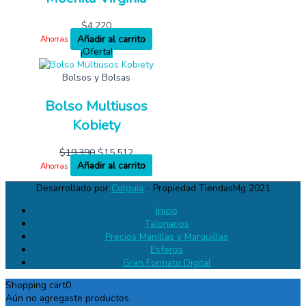
$
4,220
Añadir al carrito
Ahorras
¡Oferta!
Bolsos y Bolsas
Bolso Multiusos
Kobiety
$
19,390
$
15,512
Añadir al carrito
Ahorras
Desarrollado por
Colguia
- Propiedad TiendasMg 2021
Inicio
Talonarios
Precios Manillas y Marquillas
Esferos
Gran Formato Digital
Shopping cart
0
Aún no agregaste productos.