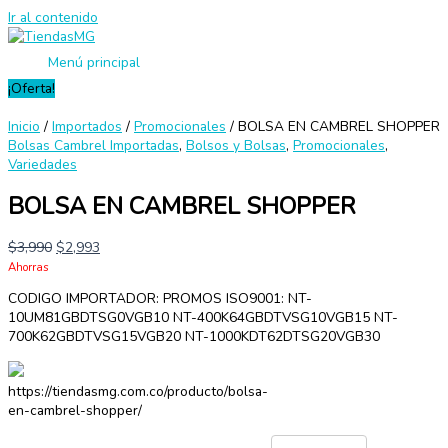
Ir al contenido
Menú principal
¡Oferta!
Inicio
/
Importados
/
Promocionales
/ BOLSA EN CAMBREL SHOPPER
Bolsas Cambrel Importadas
,
Bolsos y Bolsas
,
Promocionales
,
Variedades
BOLSA EN CAMBREL SHOPPER
$
3,990
$
2,993
Ahorras
CODIGO IMPORTADOR: PROMOS ISO9001: NT-
10UM81GBDTSG0VGB10 NT-400K64GBDTVSG10VGB15 NT-
700K62GBDTVSG15VGB20 NT-1000KDT62DTSG20VGB30
https://tiendasmg.com.co/producto/bolsa-
en-cambrel-shopper/