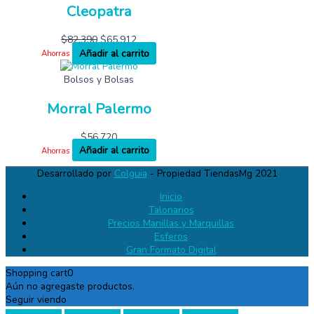
Cleopatra
$
82,390
$
65,912
Añadir al carrito
Ahorras
Bolsos y Bolsas
Morral Palermo
$
56,720
Añadir al carrito
Ahorras
Desarrollado por
Colguia
- Propiedad TiendasMg 2021
Inicio
Talonarios
Precios Manillas y Marquillas
Esferos
Gran Formato Digital
Shopping cart
0
Aún no agregaste productos.
Seguir viendo