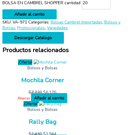
BOLSA EN CAMBREL SHOPPER cantidad
Añadir al carrito
SKU:
VA-971
Categorías:
Bolsas Cambrel Importadas
,
Bolsos y
Bolsas
,
Promocionales
,
Variedades
Descargar Catalogo
Productos relacionados
¡Oferta!
Bolsos y Bolsas
Mochila Corner
$
7,720
$
6,176
Añadir al carrito
Ahorras
¡Oferta!
Bolsos y Bolsas
Rally Bag
$
2,430
$
1,944