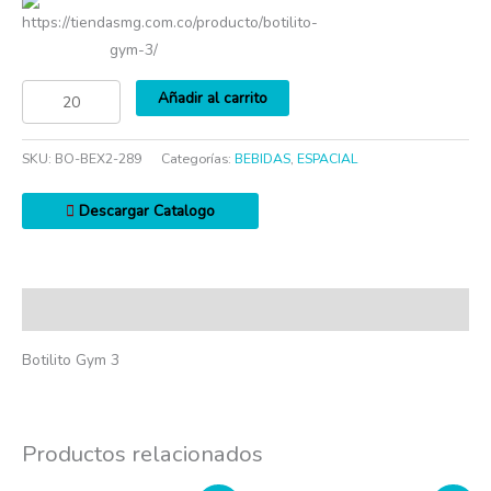
https://tiendasmg.com.co/producto/botilito-
gym-3/
Añadir al carrito
SKU:
BO-BEX2-289
Categorías:
BEBIDAS
,
ESPACIAL
Descargar Catalogo
Descripción
Botilito Gym 3
Productos relacionados