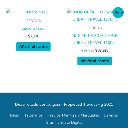
¡Oferta!
BEBIDAS
Cilindro Naoli
BEBIDAS
MUG METALICO CAMPER
$
7,270
URBAN TRAVEL 1100ml
Añadir al carrito
$
83,900
$
62,925
Añadir al carrito
Desarrollado por
Colguia
- Propiedad TiendasMg 2021
Inicio
Talonarios
Precios Manillas y Marquillas
Esferos
Gran Formato Digital