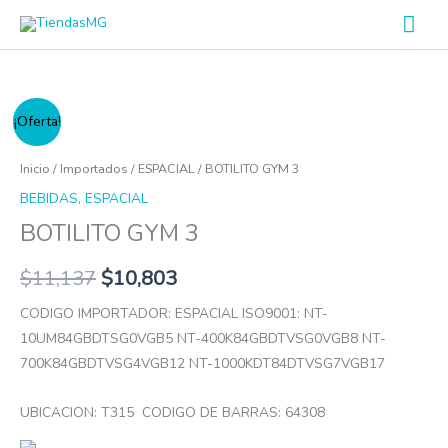
Ir
Men
al
prin
contenido
BOTILITO
¡Oferta!
GYM
3
Inicio
/
Importados
/
ESPACIAL
/ BOTILITO GYM 3
cantidad
BEBIDAS
,
ESPACIAL
BOTILITO GYM 3
$
11,137
$
10,803
CODIGO IMPORTADOR: ESPACIAL ISO9001: NT-
10UM84GBDTSG0VGB5 NT-400K84GBDTVSG0VGB8 NT-
700K84GBDTVSG4VGB12 NT-1000KDT84DTVSG7VGB17
UBICACION: T315 CODIGO DE BARRAS: 64308