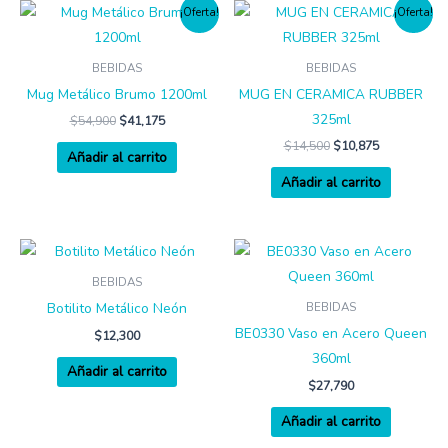
¡Oferta!
¡Oferta!
BEBIDAS
BEBIDAS
Mug Metálico Brumo 1200ml
MUG EN CERAMICA RUBBER
325ml
$
54,900
$
41,175
$
14,500
$
10,875
Añadir al carrito
Añadir al carrito
BEBIDAS
Botilito Metálico Neón
BEBIDAS
BE0330 Vaso en Acero Queen
$
12,300
360ml
Añadir al carrito
$
27,790
Añadir al carrito