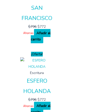
SAN
FRANCISCO
$
796
$
772
Añadir al
Ahorras
carrito
¡Oferta!
Escritura
ESFERO
HOLANDA
$
796
$
772
Añadir al
Ahorras