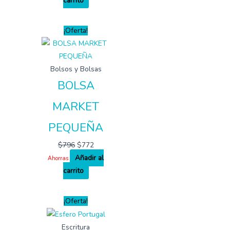
carrito
¡Oferta!
Bolsos y Bolsas
BOLSA
MARKET
PEQUEÑA
$
796
$
772
Añadir al
Ahorras
carrito
¡Oferta!
Escritura