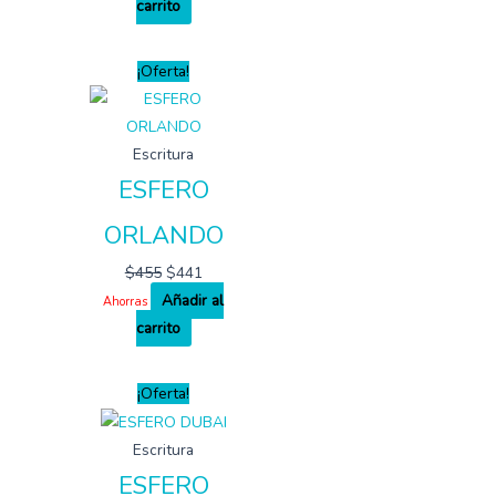
carrito
¡Oferta!
Escritura
ESFERO
ORLANDO
$
455
$
441
Añadir al
Ahorras
carrito
¡Oferta!
Escritura
ESFERO