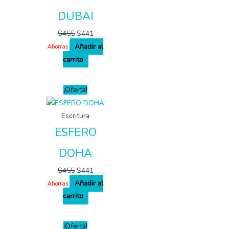
DUBAI
$
455
$
441
Añadir al
Ahorras
carrito
¡Oferta!
Escritura
ESFERO
DOHA
$
455
$
441
Añadir al
Ahorras
carrito
¡Oferta!