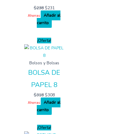
$
238
$
231
Añadir al
Ahorras
carrito
¡Oferta!
Bolsos y Bolsas
BOLSA DE
PAPEL 8
$
318
$
308
Añadir al
Ahorras
carrito
¡Oferta!