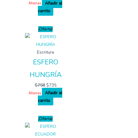
Añadir al
Ahorras
carrito
¡Oferta!
Escritura
ESFERO
HUNGRÍA
$
758
$
735
Añadir al
Ahorras
carrito
¡Oferta!