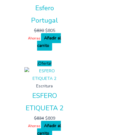
Esfero
Portugal
$
830
$
805
Añadir al
Ahorras
carrito
¡Oferta!
Escritura
ESFERO
ETIQUETA 2
$
834
$
809
Añadir al
Ahorras
carrito