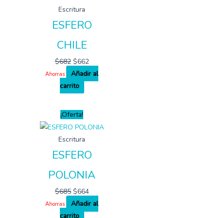
Escritura
ESFERO
CHILE
$
682
$
662
Añadir al
Ahorras
carrito
¡Oferta!
Escritura
ESFERO
POLONIA
$
685
$
664
Añadir al
Ahorras
carrito