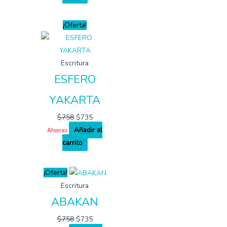
¡Oferta!
Escritura
ESFERO
YAKARTA
$
758
$
735
Añadir al
Ahorras
carrito
¡Oferta!
Escritura
ABAKAN
$
758
$
735