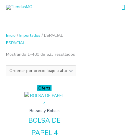
Ir
Men
al
prin
contenido
Ordenado
Inicio
/
Importados
/ ESPACIAL
por
ESPACIAL
precio:
Mostrando 1–400 de 523 resultados
bajo
a
alto
¡Oferta!
Bolsos y Bolsas
BOLSA DE
PAPEL 4