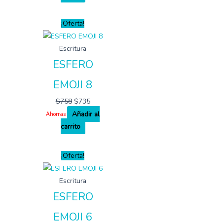
¡Oferta!
Escritura
ESFERO
EMOJI 8
$
758
$
735
Añadir al
Ahorras
carrito
¡Oferta!
Escritura
ESFERO
EMOJI 6