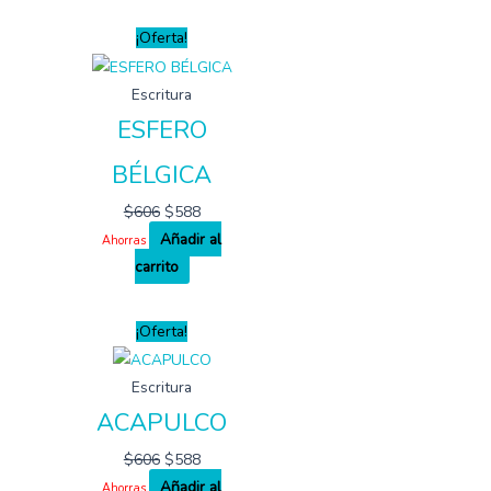
¡Oferta!
Escritura
ESFERO
BÉLGICA
$
606
$
588
Añadir al
Ahorras
carrito
¡Oferta!
Escritura
ACAPULCO
$
606
$
588
Añadir al
Ahorras