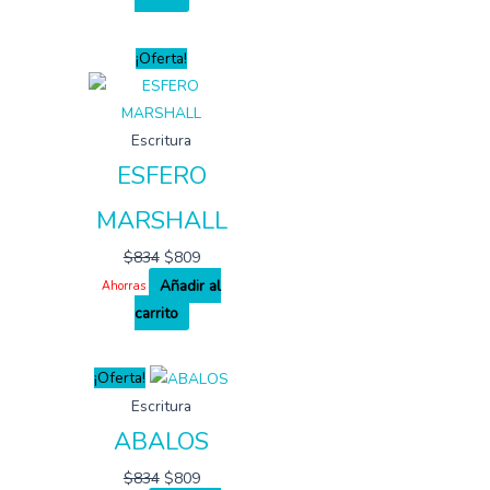
¡Oferta!
Escritura
ESFERO
MARSHALL
$
834
$
809
Añadir al
Ahorras
carrito
¡Oferta!
Escritura
ABALOS
$
834
$
809