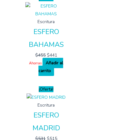
Escritura
ESFERO
BAHAMAS
$
455
$
441
Añadir al
Ahorras
carrito
¡Oferta!
Escritura
ESFERO
MADRID
$
531
$
515