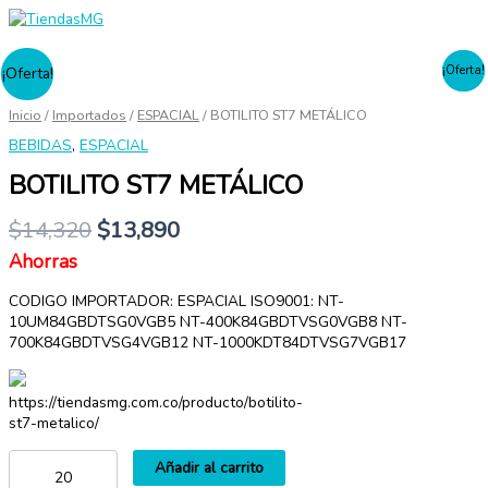
Menú
Ir
principal
al
contenido
BOTILITO
¡Oferta!
¡Oferta!
¡Oferta!
ST7
METÁLICO
Inicio
/
Importados
/
ESPACIAL
/ BOTILITO ST7 METÁLICO
cantidad
BEBIDAS
,
ESPACIAL
BOTILITO ST7 METÁLICO
$
14,320
$
13,890
Ahorras
CODIGO IMPORTADOR: ESPACIAL ISO9001: NT-
10UM84GBDTSG0VGB5 NT-400K84GBDTVSG0VGB8 NT-
700K84GBDTVSG4VGB12 NT-1000KDT84DTVSG7VGB17
https://tiendasmg.com.co/producto/botilito-
st7-metalico/
Añadir al carrito