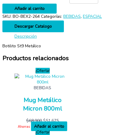
Añadir al carrito
SKU:
BO-BEX2-264
Categorías:
BEBIDAS
,
ESPACIAL
Descargar Catalogo
Descripción
Botilito St9 Metálico
Productos relacionados
¡Oferta!
BEBIDAS
Mug Metálico
Micron 800ml
$
68,900
$
51,675
Añadir al carrito
Ahorras
¡Oferta!