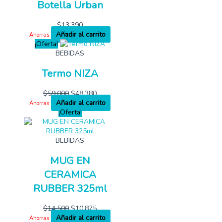
Botella Urban
$
13,390
Añadir al carrito
Ahorras
¡Oferta!
BEBIDAS
Termo NIZA
$
59,000
$
48,380
Añadir al carrito
Ahorras
¡Oferta!
BEBIDAS
MUG EN
CERAMICA
RUBBER 325ml
$
14,500
$
10,875
Añadir al carrito
Ahorras