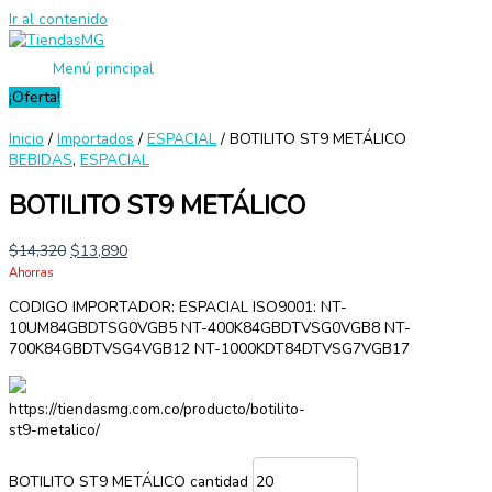
Ir al contenido
Menú principal
¡Oferta!
Inicio
/
Importados
/
ESPACIAL
/ BOTILITO ST9 METÁLICO
BEBIDAS
,
ESPACIAL
BOTILITO ST9 METÁLICO
$
14,320
$
13,890
Ahorras
CODIGO IMPORTADOR: ESPACIAL ISO9001: NT-
10UM84GBDTSG0VGB5 NT-400K84GBDTVSG0VGB8 NT-
700K84GBDTVSG4VGB12 NT-1000KDT84DTVSG7VGB17
https://tiendasmg.com.co/producto/botilito-
st9-metalico/
BOTILITO ST9 METÁLICO cantidad