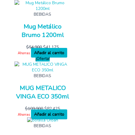
BEBIDAS
Mug Metálico
Brumo 1200ml
$
54,900
$
41,175
Añadir al carrito
Ahorras
¡Oferta!
BEBIDAS
MUG METALICO
VINGA ECO 350ml
$
109,900
$
82,425
Añadir al carrito
Ahorras
BEBIDAS