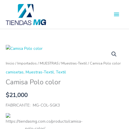
Ir
Men
al
princ
contenido
Camisa
Polo
color
Inicio
/
Importados
/
MUESTRAS
/
Muestras-Textil
/ Camisa Polo color
cantidad
camisetas
,
Muestras-Textil
,
Textil
Camisa Polo color
$
21,000
FABRICANTE: MG-COL-SGK3
https://tiendasmg.com.co/producto/camisa-
polo-color/