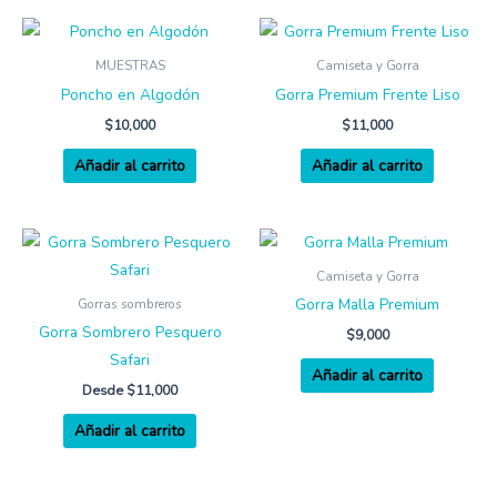
elegir
en
MUESTRAS
Camiseta y Gorra
la
Poncho en Algodón
Gorra Premium Frente Liso
página
de
$
10,000
$
11,000
producto
Añadir al carrito
Añadir al carrito
Camiseta y Gorra
Gorra Malla Premium
Gorras sombreros
Gorra Sombrero Pesquero
$
9,000
Safari
Añadir al carrito
Desde
$
11,000
Añadir al carrito