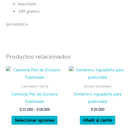
Importado
180 gramos
SIN MARCA
Productos relacionados
Rango
Este
de
producto
precios:
desde
tiene
Camiseta y Gorra
Gorras sombreros
$13,000
múltiples
hasta
Camiseta Piel de Durazno
Sombrero Aguadeño para
$16,000
variantes.
Sublimada
publicidad
Las
$
13,000
-
$
16,000
$
15,000
opciones
Seleccionar opciones
Añadir al carrito
se
pueden