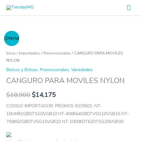
Ir
Men
al
prin
contenido
CANGURO
¡Oferta!
PARA
MOVILES
Inicio
/
Importados
/
Promocionales
/ CANGURO PARA MOVILES
NYLON
NYLON
cantidad
Bolsos y Bolsas
,
Promocionales
,
Variedades
CANGURO PARA MOVILES NYLON
$
18,900
$
14,175
CODIGO IMPORTADOR: PROMOS ISO9001: NT-
10UM81GBDTSG0VGB10 NT-400K64GBDTVSG10VGB15 NT-
700K62GBDTVSG15VGB20 NT-1000KDT62DTSG20VGB30