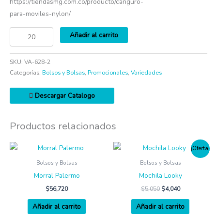
https://tiendasmg.com.co/producto/canguro-
para-moviles-nylon/
Añadir al carrito
SKU:
VA-628-2
Categorías:
Bolsos y Bolsas
,
Promocionales
,
Variedades
Descargar Catalogo
Productos relacionados
¡Oferta!
Bolsos y Bolsas
Bolsos y Bolsas
Morral Palermo
Mochila Looky
$
56,720
$
5,050
$
4,040
Añadir al carrito
Añadir al carrito