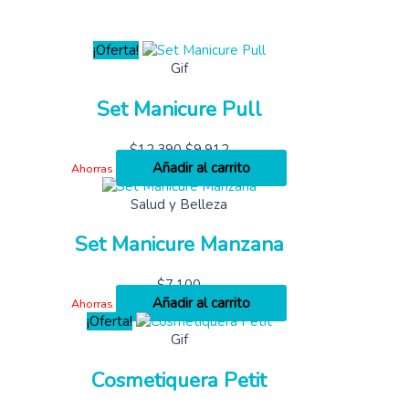
¡Oferta!
Gif
Set Manicure Pull
$
12,390
$
9,912
Añadir al carrito
Ahorras
Salud y Belleza
Set Manicure Manzana
$
7,100
Añadir al carrito
Ahorras
¡Oferta!
Gif
Cosmetiquera Petit