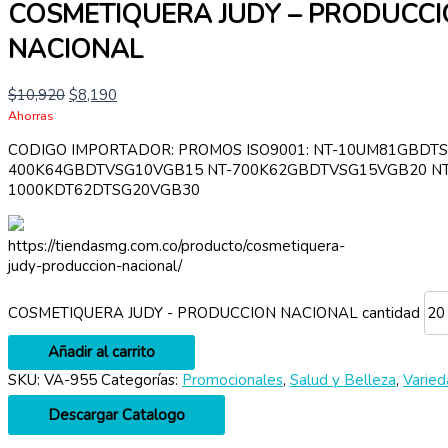
COSMETIQUERA JUDY – PRODUCC
NACIONAL
$
10,920
$
8,190
Ahorras
CODIGO IMPORTADOR: PROMOS ISO9001: NT-10UM81GBDT
400K64GBDTVSG10VGB15 NT-700K62GBDTVSG15VGB20 NT
1000KDT62DTSG20VGB30
https://tiendasmg.com.co/producto/cosmetiquera-
judy-produccion-nacional/
COSMETIQUERA JUDY - PRODUCCION NACIONAL cantidad
Añadir al carrito
SKU:
VA-955
Categorías:
Promocionales
,
Salud y Belleza
,
Varie
Descargar Catalogo