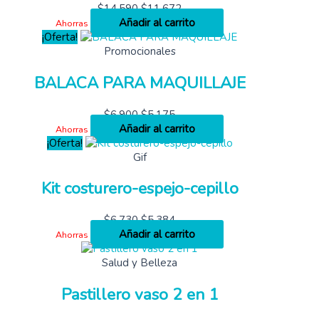
$
14,590
$
11,672
Añadir al carrito
Ahorras
¡Oferta!
Promocionales
BALACA PARA MAQUILLAJE
$
6,900
$
5,175
Añadir al carrito
Ahorras
¡Oferta!
Gif
Kit costurero-espejo-cepillo
$
6,730
$
5,384
Añadir al carrito
Ahorras
Salud y Belleza
Pastillero vaso 2 en 1