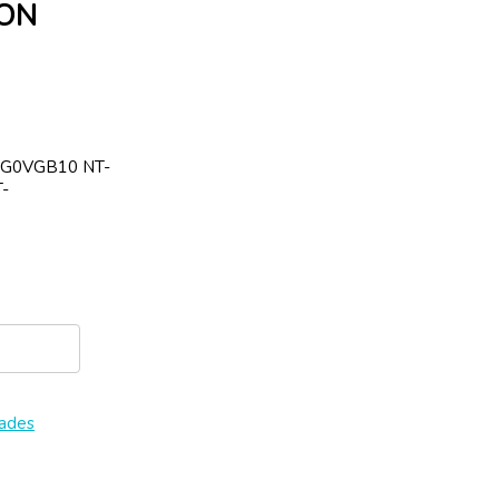
ION
SG0VGB10 NT-
-
dades