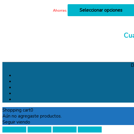
Seleccionar opciones
Ahorras
Cua
D
Shopping cart
0
Aún no agregaste productos.
Seguir viendo