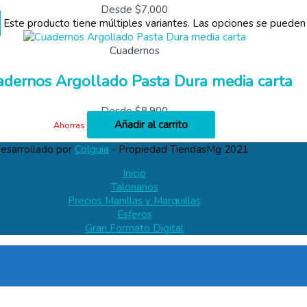
Desde
$
7,000
Este producto tiene múltiples variantes. Las opciones se pueden
Cuadernos
dernos Argollado Pasta Dura media carta
Desde
$
8,900
Añadir al carrito
Ahorras
esarrollado por
Colguia
- Propiedad TiendasMg 2021
Inicio
Talonarios
Precios Manillas y Marquillas
Esferos
Gran Formato Digital