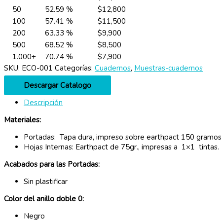
50
52.59 %
$
12,800
100
57.41 %
$
11,500
200
63.33 %
$
9,900
500
68.52 %
$
8,500
1.000+
70.74 %
$
7,900
SKU:
ECO-001
Categorías:
Cuadernos
,
Muestras-cuadernos
Descargar Catalogo
Descripción
Materiales:
Portadas: Tapa dura, impreso sobre earthpact 150 gramos
Hojas Internas: Earthpact de 75gr., impresas a 1×1 tintas.
Acabados para las Portadas:
Sin plastificar
Color del anillo doble 0:
Negro