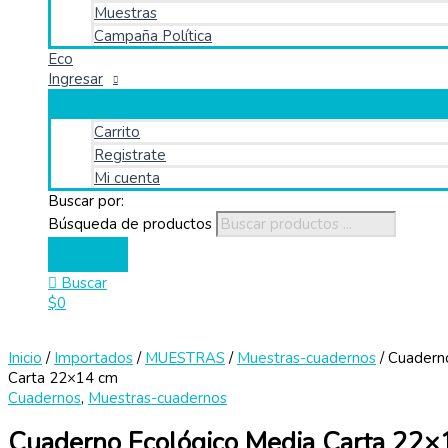
Muestras
Campaña Política
Eco
Ingresar
Carrito
Registrate
Mi cuenta
Buscar por:
Búsqueda de productos
Buscar
$
0
Inicio
/
Importados
/
MUESTRAS
/
Muestras-cuadernos
/ Cuadern
Carta 22×14 cm
Cuadernos
,
Muestras-cuadernos
Cuaderno Ecológico Media Carta 22