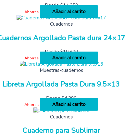
Desde
$
14,250
Añadir al carrito
Ahorras
Cuadernos
Cuadernos Argollado Pasta dura 24×17
Desde
$
10,900
Añadir al carrito
Ahorras
Muestras-cuadernos
Libreta Argollada Pasta Dura 9.5×13
Desde
$
4,200
Añadir al carrito
Ahorras
Cuadernos
Cuaderno para Sublimar