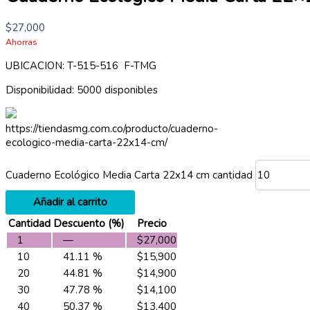
$
27,000
Ahorras
UBICACION: T-515-516 F-TMG
Disponibilidad:
5000 disponibles
https://tiendasmg.com.co/producto/cuaderno-
ecologico-media-carta-22x14-cm/
Cuaderno Ecológico Media Carta 22x14 cm cantidad
Añadir al carrito
Cantidad
Descuento (%)
Precio
1
—
$
27,000
10
41.11 %
$
15,900
20
44.81 %
$
14,900
30
47.78 %
$
14,100
40
50.37 %
$
13,400