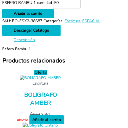
ESFERO BAMBU 1 cantidad
Añadir al carrito
SKU:
BO-ESX2-38687
Categorías:
Escritura
,
ESPACIAL
Descargar Catalogo
Descripción
Esfero Bambu 1
Productos relacionados
¡Oferta!
Escritura
BOLIGRAFO
AMBER
$
870
$
653
Añadir al carrito
Ahorras