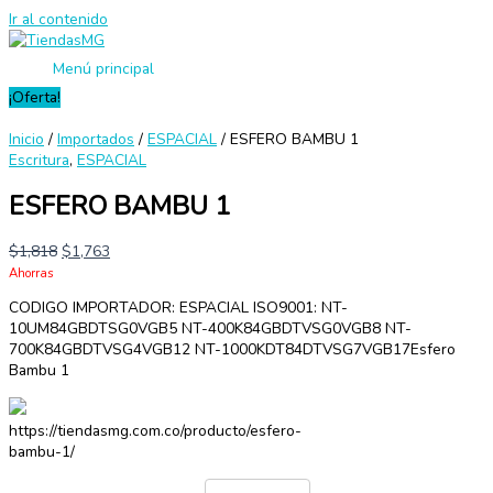
Ir al contenido
Menú principal
¡Oferta!
Inicio
/
Importados
/
ESPACIAL
/ ESFERO BAMBU 1
Escritura
,
ESPACIAL
ESFERO BAMBU 1
$
1,818
$
1,763
Ahorras
CODIGO IMPORTADOR: ESPACIAL ISO9001: NT-
10UM84GBDTSG0VGB5 NT-400K84GBDTVSG0VGB8 NT-
700K84GBDTVSG4VGB12 NT-1000KDT84DTVSG7VGB17Esfero
Bambu 1
https://tiendasmg.com.co/producto/esfero-
bambu-1/