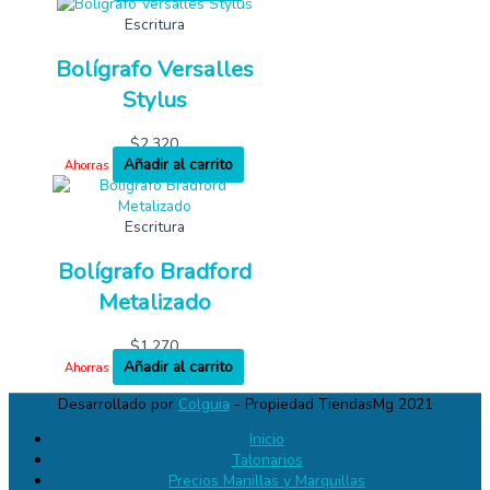
Escritura
Bolígrafo Versalles
Stylus
$
2,320
Añadir al carrito
Ahorras
Escritura
Bolígrafo Bradford
Metalizado
$
1,270
Añadir al carrito
Ahorras
Desarrollado por
Colguia
- Propiedad TiendasMg 2021
Inicio
Talonarios
Precios Manillas y Marquillas