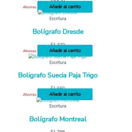
$
5,620
Añadir al carrito
Ahorras
Escritura
Bolígrafo Dresde
$
1,370
Añadir al carrito
Ahorras
Escritura
Boligrafo Suecia Paja Trigo
$
1,650
Añadir al carrito
Ahorras
Escritura
Bolígrafo Montreal