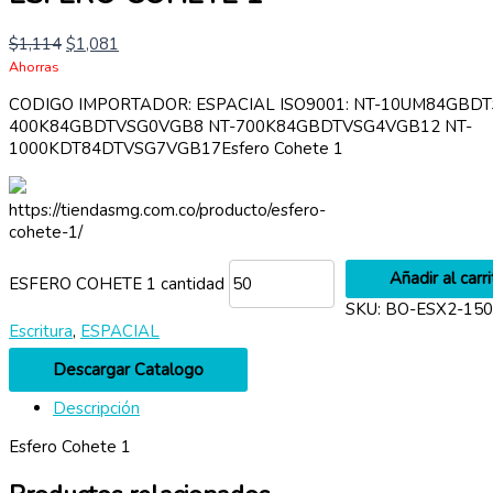
$
1,114
$
1,081
Ahorras
CODIGO IMPORTADOR: ESPACIAL ISO9001: NT-10UM84GBD
400K84GBDTVSG0VGB8 NT-700K84GBDTVSG4VGB12 NT-
1000KDT84DTVSG7VGB17Esfero Cohete 1
https://tiendasmg.com.co/producto/esfero-
cohete-1/
Añadir al carr
ESFERO COHETE 1 cantidad
SKU:
BO-ESX2-15
Escritura
,
ESPACIAL
Descargar Catalogo
Descripción
Esfero Cohete 1