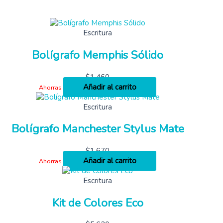
Escritura
Bolígrafo Memphis Sólido
$
1,460
Añadir al carrito
Ahorras
Escritura
Bolígrafo Manchester Stylus Mate
$
1,670
Añadir al carrito
Ahorras
Escritura
Kit de Colores Eco