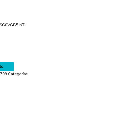
TSG0VGB5 NT-
ito
0799
Categorías: