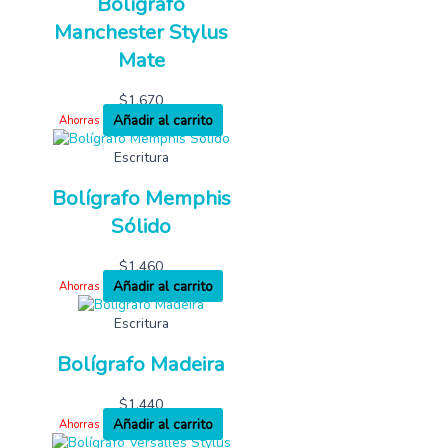
Bolígrafo
Manchester Stylus
Mate
$
1,670
Añadir al carrito
Ahorras
Escritura
Bolígrafo Memphis
Sólido
$
1,460
Añadir al carrito
Ahorras
Escritura
Bolígrafo Madeira
$
1,440
Añadir al carrito
Ahorras