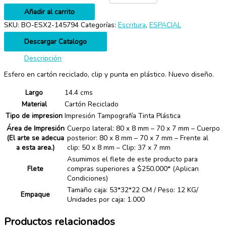
Añadir al carrito
SKU:
BO-ESX2-145794
Categorías:
Escritura
,
ESPACIAL
Descargar Catalogo
Descripción
Esfero en cartón reciclado, clip y punta en plástico. Nuevo diseño.
Largo
14.4 cms
Material
Cartón Reciclado
Tipo de impresion
Impresión Tampografía Tinta Plástica
Área de Impresión
Cuerpo lateral: 80 x 8 mm – 70 x 7 mm – Cuerpo
(El arte se adecua
posterior: 80 x 8 mm – 70 x 7 mm – Frente al
a esta area.)
clip: 50 x 8 mm – Clip: 37 x 7 mm
Asumimos el flete de este producto para
Flete
compras superiores a $250.000* (Aplican
Condiciones)
Tamaño caja: 53*32*22 CM / Peso: 12 KG/
Empaque
Unidades por caja: 1.000
Productos relacionados