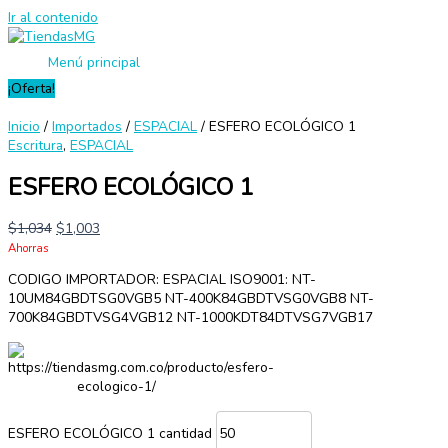
Ir al contenido
Menú principal
¡Oferta!
Inicio
/
Importados
/
ESPACIAL
/ ESFERO ECOLÓGICO 1
Escritura
,
ESPACIAL
ESFERO ECOLÓGICO 1
$
1,034
$
1,003
Ahorras
CODIGO IMPORTADOR: ESPACIAL ISO9001: NT-
10UM84GBDTSG0VGB5 NT-400K84GBDTVSG0VGB8 NT-
700K84GBDTVSG4VGB12 NT-1000KDT84DTVSG7VGB17
https://tiendasmg.com.co/producto/esfero-
ecologico-1/
ESFERO ECOLÓGICO 1 cantidad