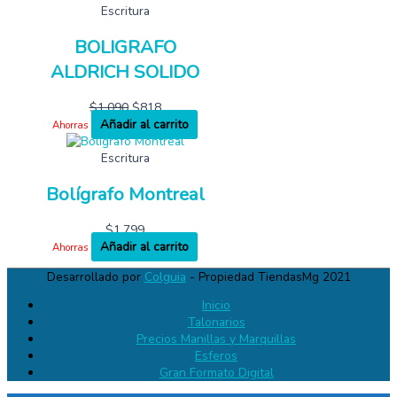
Escritura
BOLIGRAFO
ALDRICH SOLIDO
$
1,090
$
818
Añadir al carrito
Ahorras
Escritura
Bolígrafo Montreal
$
1,799
Añadir al carrito
Ahorras
Desarrollado por
Colguia
- Propiedad TiendasMg 2021
Inicio
Talonarios
Precios Manillas y Marquillas
Esferos
Gran Formato Digital