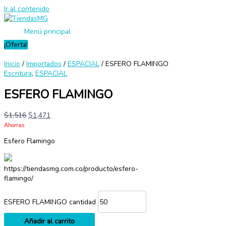
Ir al contenido
Menú principal
¡Oferta!
Inicio
/
Importados
/
ESPACIAL
/ ESFERO FLAMINGO
Escritura
,
ESPACIAL
ESFERO FLAMINGO
$
1,516
$
1,471
Ahorras
Esfero Flamingo
https://tiendasmg.com.co/producto/esfero-
flamingo/
ESFERO FLAMINGO cantidad
Añadir al carrito