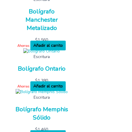
Bolígrafo
Manchester
Metalizado
$
1,560
Añadir al carrito
Ahorras
Escritura
Bolígrafo Ontario
$
1,380
Añadir al carrito
Ahorras
Escritura
Bolígrafo Memphis
Sólido
$
1,460