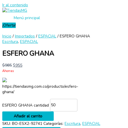
Ir al contenido
Menú principal
¡Oferta!
Inicio
/
Importados
/
ESPACIAL
/ ESFERO GHANA
Escritura
,
ESPACIAL
ESFERO GHANA
$
985
$
955
Ahorras
https://tiendasmg.com.co/producto/esfero-
ghana/
ESFERO GHANA cantidad
Añadir al carrito
SKU:
BO-ESX2-92741
Categorías:
Escritura
,
ESPACIAL