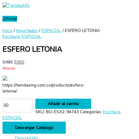
Menú
Ir
ESFERO
principal
al
LETONIA
contenido
cantidad
¡Oferta!
Inicio
/
Importados
/
ESPACIAL
/ ESFERO LETONIA
Escritura
,
ESPACIAL
ESFERO LETONIA
$
985
$
955
Ahorras
https://tiendasmg.com.co/producto/esfero-
letonia/
Añadir al carrito
SKU:
BO-ESX2-94743
Categorías:
Escritura
,
ESPACIAL
Descargar Catalogo
Descripción