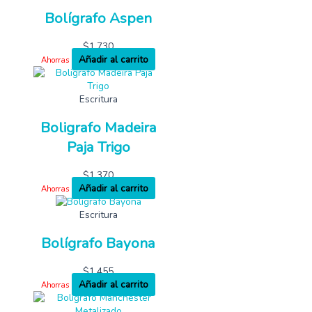
Bolígrafo Aspen
$
1,730
Añadir al carrito
Ahorras
Escritura
Boligrafo Madeira
Paja Trigo
$
1,370
Añadir al carrito
Ahorras
Escritura
Bolígrafo Bayona
$
1,455
Añadir al carrito
Ahorras