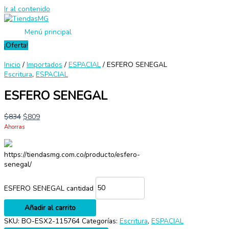
Ir al contenido
Menú principal
¡Oferta!
Inicio
/
Importados
/
ESPACIAL
/ ESFERO SENEGAL
Escritura
,
ESPACIAL
ESFERO SENEGAL
$
834
$
809
Ahorras
https://tiendasmg.com.co/producto/esfero-
senegal/
ESFERO SENEGAL cantidad
Añadir al carrito
SKU:
BO-ESX2-115764
Categorías:
Escritura
,
ESPACIAL