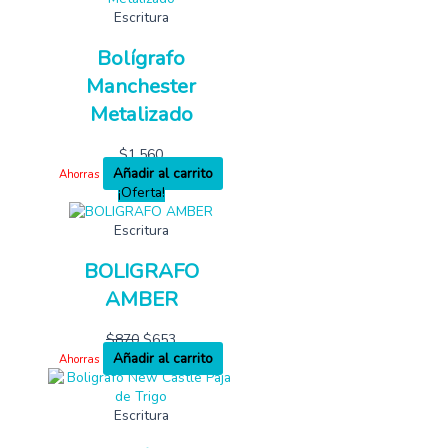
Escritura
Bolígrafo
Manchester
Metalizado
$
1,560
Añadir al carrito
Ahorras
¡Oferta!
Escritura
BOLIGRAFO
AMBER
$
870
$
653
Añadir al carrito
Ahorras
Escritura