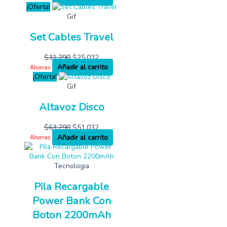
¡Oferta!
Gif
Set Cables Travel
$
31,290
$
25,032
Añadir al carrito
Ahorras
¡Oferta!
Gif
Altavoz Disco
$
63,790
$
51,032
Añadir al carrito
Ahorras
Tecnologia
Pila Recargable
Power Bank Con
Boton 2200mAh