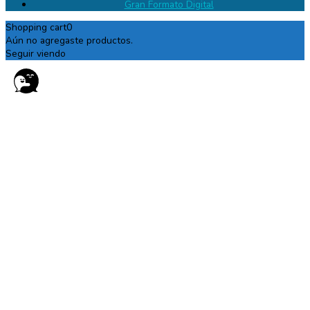
Gran Formato Digital
Shopping cart
0
Aún no agregaste productos.
Seguir viendo
Necesito más información...
Hola
, Bienvenido a Tiendas MG!. Somos “”. Número 1 en
Promocionales e Impresión. Por este medio atendemos en horarios
extendidos. Estamos ubicados en Bogotá.
Para solicitar una cotización danos tu nombre y tu número de
celular!!
Contáctanos
Powered by
Joinchat