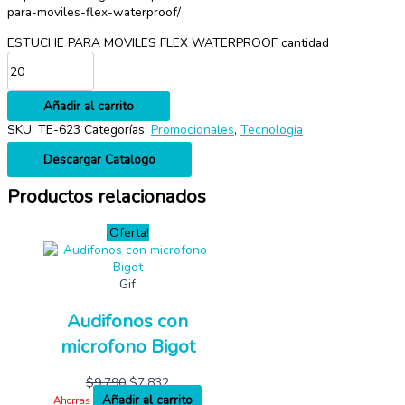
para-moviles-flex-waterproof/
ESTUCHE PARA MOVILES FLEX WATERPROOF cantidad
Añadir al carrito
SKU:
TE-623
Categorías:
Promocionales
,
Tecnologia
Descargar Catalogo
Productos relacionados
¡Oferta!
Gif
Audifonos con
microfono Bigot
$
9,790
$
7,832
Añadir al carrito
Ahorras