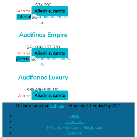
$
34,900
Añadir al carrito
Ahorras
¡Oferta!
Gif
Audifinos Empire
$
71,900
$
57,520
Añadir al carrito
Ahorras
¡Oferta!
Gif
Audifonos Luxury
$
86,490
$
69,192
Añadir al carrito
Ahorras
Desarrollado por
Colguia
- Propiedad TiendasMg 2021
Inicio
Talonarios
Precios Manillas y Marquillas
Esferos