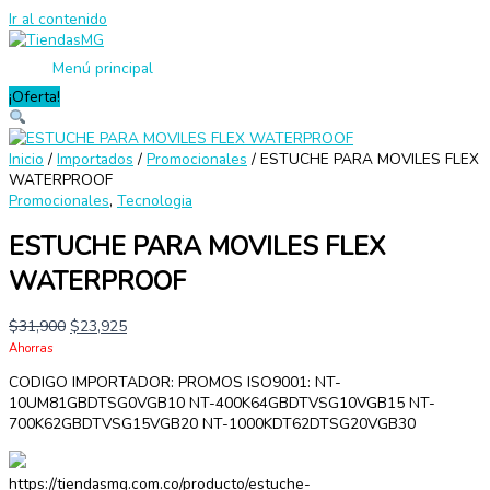
Ir al contenido
Menú principal
¡Oferta!
Inicio
/
Importados
/
Promocionales
/ ESTUCHE PARA MOVILES FLEX
WATERPROOF
Promocionales
,
Tecnologia
ESTUCHE PARA MOVILES FLEX
WATERPROOF
$
31,900
$
23,925
Ahorras
CODIGO IMPORTADOR: PROMOS ISO9001: NT-
10UM81GBDTSG0VGB10 NT-400K64GBDTVSG10VGB15 NT-
700K62GBDTVSG15VGB20 NT-1000KDT62DTSG20VGB30
https://tiendasmg.com.co/producto/estuche-