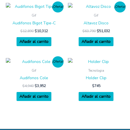
¡Oferta!
¡Oferta!
Gif
Gif
Audifonos Bigot Tipe-C
Altavoz Disco
$
12,890
$
10,312
$
63,790
$
51,032
Añadir al carrito
Añadir al carrito
¡Oferta!
Gif
Tecnologia
Audifonos Cole
Holder Clip
$
4,940
$
3,952
$
745
Añadir al carrito
Añadir al carrito