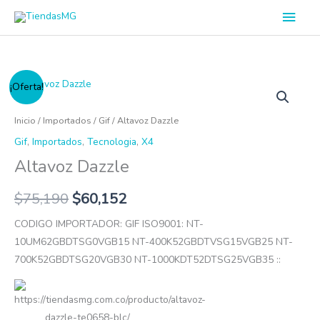
Ir
Men
al
princ
contenido
Altavoz
¡Oferta!
Dazzle
cantidad
Inicio
/
Importados
/
Gif
/ Altavoz Dazzle
Gif
,
Importados
,
Tecnologia
,
X4
Altavoz Dazzle
$
75,190
$
60,152
CODIGO IMPORTADOR: GIF ISO9001: NT-
10UM62GBDTSG0VGB15 NT-400K52GBDTVSG15VGB25 NT-
700K52GBDTSG20VGB30 NT-1000KDT52DTSG25VGB35 ::
https://tiendasmg.com.co/producto/altavoz-
dazzle-te0658-blc/