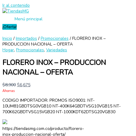
Ir al contenido
Menú principal
¡Oferta!
Inicio
/
Importados
/
Promocionales
/ FLORERO INOX –
PRODUCCION NACIONAL – OFERTA
Hogar
,
Promocionales
,
Variedades
FLORERO INOX – PRODUCCION
NACIONAL – OFERTA
$
8,900
$
6,675
Ahorras
CODIGO IMPORTADOR: PROMOS ISO9001: NT-
10UM81GBDTSG0VGB10 NT-400K64GBDTVSG10VGB15 NT-
700K62GBDTVSG15VGB20 NT-1000KDT62DTSG20VGB30
https://tiendasmg.com.co/producto/florero-
inox-produccion-nacional-oferta/