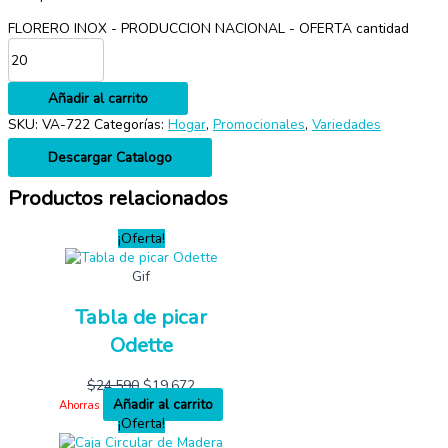
FLORERO INOX - PRODUCCION NACIONAL - OFERTA cantidad
Añadir al carrito
SKU:
VA-722
Categorías:
Hogar
,
Promocionales
,
Variedades
Descargar Catalogo
Productos relacionados
¡Oferta!
Gif
Tabla de picar
Odette
$
24,590
$
19,672
Añadir al carrito
Ahorras
¡Oferta!