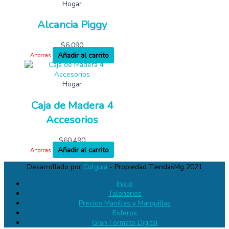
Hogar
Alcancia Piggy
$
6,090
Añadir al carrito
Ahorras
Hogar
Caja de Madera 4
Accesorios
$
60,490
Añadir al carrito
Ahorras
Desarrollado por
Colguia
- Propiedad TiendasMg 2021
Inicio
Talonarios
Precios Manillas y Marquillas
Esferos
Gran Formato Digital