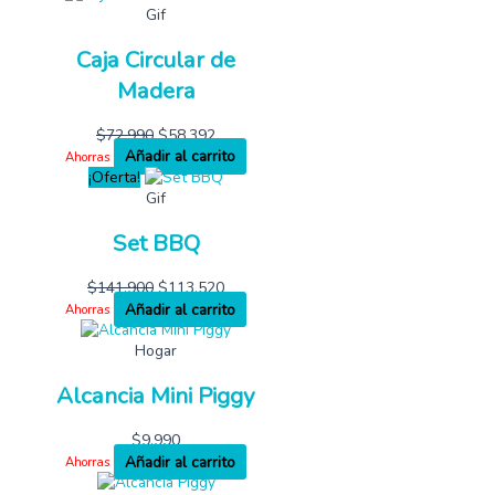
Gif
Caja Circular de
Madera
$
72,990
$
58,392
Añadir al carrito
Ahorras
¡Oferta!
Gif
Set BBQ
$
141,900
$
113,520
Añadir al carrito
Ahorras
Hogar
Alcancia Mini Piggy
$
9,990
Añadir al carrito
Ahorras